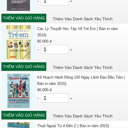
−
+
THÊM VÀO GIỎ HÀNG
Thêm Vào Danh Sách Yêu Thích
Các Lý Thuyết Học Tập Về Trẻ Em ( Bản in năm
2014)
80.000
đ
−
+
THÊM VÀO GIỎ HÀNG
Thêm Vào Danh Sách Yêu Thích
Kế Hoạch Hành Động 100 Ngày Lãnh Đạo Đầu Tiên (
Bản in năm 2015)
90.000
đ
−
+
THÊM VÀO GIỎ HÀNG
Thêm Vào Danh Sách Yêu Thích
Thuê Ngoài Từ A Đến Z ( Bản in năm 2015)