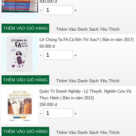
400.000
đ
−
+
THÊM VÀO GIỎ HÀNG
Thêm Vào Danh Sách Yêu Thích
Lỡ Chúng Ta FA Cả Đời Thì Sao? ( Bản in năm 2017)
60.000
đ
−
+
THÊM VÀO GIỎ HÀNG
Thêm Vào Danh Sách Yêu Thích
Quản Trị Doanh Nghiệp - Lý Thuyết, Nghiên Cứu Và
Thực Hành ( Bản in năm 2012)
250.000
đ
−
+
THÊM VÀO GIỎ HÀNG
Thêm Vào Danh Sách Yêu Thích