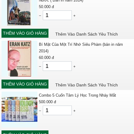
Nước ( Bản in năm 2014)
50.000
đ
−
+
THÊM VÀO GIỎ HÀNG
Thêm Vào Danh Sách Yêu Thích
Bí Mật Của Một Trí Nhớ Siêu Phàm (bản in năm
2014)
60.000
đ
−
+
THÊM VÀO GIỎ HÀNG
Thêm Vào Danh Sách Yêu Thích
Combo 5 Cuốn Tâm Lý Học Trong Nháy Mắt
500.000
đ
−
+