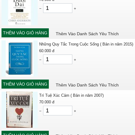
−
+
THÊM VÀO GIỎ HÀNG
Thêm Vào Danh Sách Yêu Thích
Những Quy Tắc Trong Cuộc Sống ( Bản in năm 2015)
60.000
đ
−
+
THÊM VÀO GIỎ HÀNG
Thêm Vào Danh Sách Yêu Thích
Trí Tuệ Xúc Cảm ( Bản in năm 2007)
70.000
đ
−
+