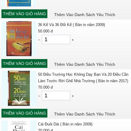
THÊM VÀO GIỎ HÀNG
Thêm Vào Danh Sách Yêu Thích
36 Kế Và 36 Đối Kế ( Bản in năm 2009)
50.000
đ
−
+
THÊM VÀO GIỎ HÀNG
Thêm Vào Danh Sách Yêu Thích
50 Điều Trường Học Không Dạy Bạn Và 20 Điều Cần
Làm Trước Rời Ghế Nhà Trường ( Bản in năm 2017)
70.000
đ
−
+
THÊM VÀO GIỎ HÀNG
Thêm Vào Danh Sách Yêu Thích
Cái Đuôi Dài ( Bản in năm 2009)
70.000
đ