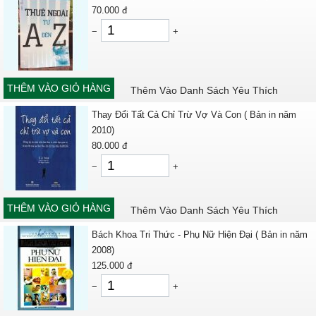
70.000
đ
−
+
THÊM VÀO GIỎ HÀNG
Thêm Vào Danh Sách Yêu Thích
Thay Đổi Tất Cả Chỉ Trừ Vợ Và Con ( Bản in năm
2010)
80.000
đ
−
+
THÊM VÀO GIỎ HÀNG
Thêm Vào Danh Sách Yêu Thích
Bách Khoa Tri Thức - Phụ Nữ Hiện Đại ( Bản in năm
2008)
125.000
đ
−
+