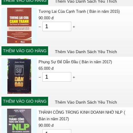
THÊM VÀO GIỎ HÀNG
Thêm Vào Danh Sách Yêu Thích
Tương Lai Của Cạnh Tranh ( Bản in năm 2015)
90.000
đ
−
+
THÊM VÀO GIỎ HÀNG
Thêm Vào Danh Sách Yêu Thích
Phụng Sự Để Dẫn Đầu ( Bản in năm 2017)
65.000
đ
−
+
THÊM VÀO GIỎ HÀNG
Thêm Vào Danh Sách Yêu Thích
THÀNH CÔNG TRONG KINH DOANH NHỜ NLP (
Bản in năm 2017)
90.000
đ