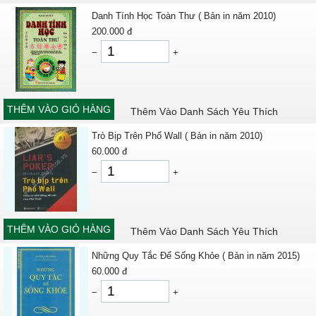
Danh Tính Học Toàn Thư ( Bản in năm 2010)
200.000
đ
−
+
THÊM VÀO GIỎ HÀNG
Thêm Vào Danh Sách Yêu Thích
Trò Bịp Trên Phố Wall ( Bản in năm 2010)
60.000
đ
−
+
THÊM VÀO GIỎ HÀNG
Thêm Vào Danh Sách Yêu Thích
Những Quy Tắc Để Sống Khỏe ( Bản in năm 2015)
60.000
đ
−
+