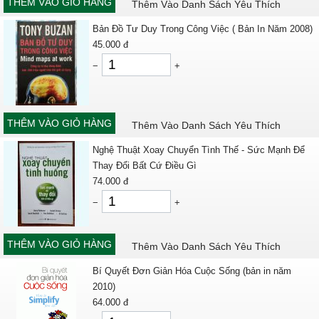
THÊM VÀO GIỎ HÀNG
Thêm Vào Danh Sách Yêu Thích
Bản Đồ Tư Duy Trong Công Việc ( Bản In Năm 2008)
45.000
đ
−
+
THÊM VÀO GIỎ HÀNG
Thêm Vào Danh Sách Yêu Thích
Nghệ Thuật Xoay Chuyển Tình Thế - Sức Mạnh Để
Thay Đổi Bất Cứ Điều Gì
74.000
đ
−
+
THÊM VÀO GIỎ HÀNG
Thêm Vào Danh Sách Yêu Thích
Bí Quyết Đơn Giản Hóa Cuộc Sống (bản in năm
2010)
64.000
đ