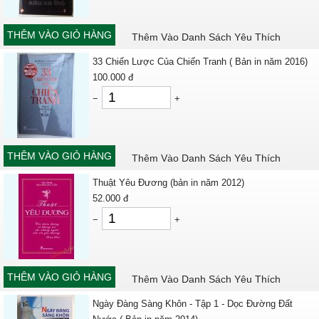
THÊM VÀO GIỎ HÀNG
Thêm Vào Danh Sách Yêu Thích
33 Chiến Lược Của Chiến Tranh ( Bản in năm 2016)
100.000
đ
−
+
THÊM VÀO GIỎ HÀNG
Thêm Vào Danh Sách Yêu Thích
Thuật Yêu Đương (bản in năm 2012)
52.000
đ
−
+
THÊM VÀO GIỎ HÀNG
Thêm Vào Danh Sách Yêu Thích
Ngày Đàng Sàng Khôn - Tập 1 - Dọc Đường Đất