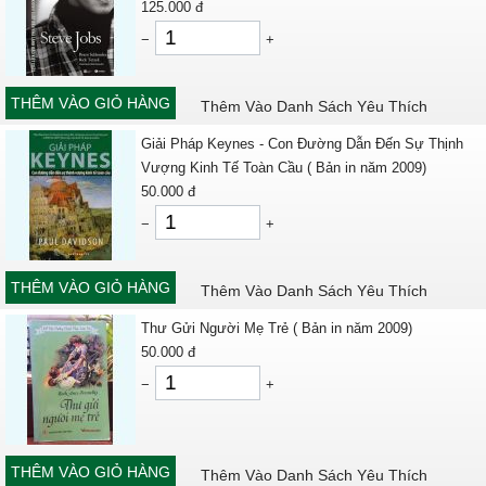
125.000
đ
−
+
THÊM VÀO GIỎ HÀNG
Thêm Vào Danh Sách Yêu Thích
Giải Pháp Keynes - Con Đường Dẫn Đến Sự Thịnh
Vượng Kinh Tế Toàn Cầu ( Bản in năm 2009)
50.000
đ
−
+
THÊM VÀO GIỎ HÀNG
Thêm Vào Danh Sách Yêu Thích
Thư Gửi Người Mẹ Trẻ ( Bản in năm 2009)
50.000
đ
−
+
THÊM VÀO GIỎ HÀNG
Thêm Vào Danh Sách Yêu Thích