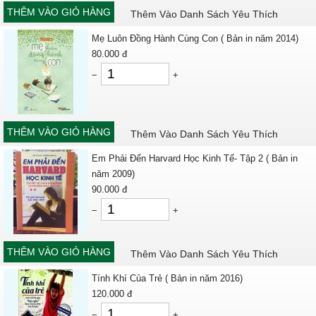
THÊM VÀO GIỎ HÀNG
Thêm Vào Danh Sách Yêu Thích
Mẹ Luôn Đồng Hành Cùng Con ( Bản in năm 2014)
80.000
đ
−
+
THÊM VÀO GIỎ HÀNG
Thêm Vào Danh Sách Yêu Thích
Em Phải Đến Harvard Học Kinh Tế- Tập 2 ( Bản in
năm 2009)
90.000
đ
−
+
THÊM VÀO GIỎ HÀNG
Thêm Vào Danh Sách Yêu Thích
Tính Khí Của Trẻ ( Bản in năm 2016)
120.000
đ
−
+