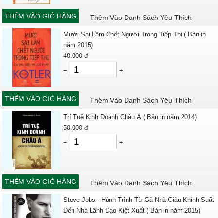
THÊM VÀO GIỎ HÀNG
Thêm Vào Danh Sách Yêu Thích
Mười Sai Lầm Chết Người Trong Tiếp Thị ( Bản in
năm 2015)
40.000
đ
−
+
THÊM VÀO GIỎ HÀNG
Thêm Vào Danh Sách Yêu Thích
Trí Tuệ Kinh Doanh Châu Á ( Bản in năm 2014)
50.000
đ
−
+
THÊM VÀO GIỎ HÀNG
Thêm Vào Danh Sách Yêu Thích
Steve Jobs - Hành Trình Từ Gã Nhà Giàu Khinh Suất
Đến Nhà Lãnh Đạo Kiệt Xuất ( Bản in năm 2015)