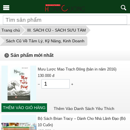
Tìm
kiếm
Trang chủ
III. SÁCH CŨ - SÁCH SƯU TẦM
Sách Cũ Về Tâm Lý, Kỹ Năng, Kinh Doanh
Sản phẩm mới nhất
Mưu Lược Mao Trạch Đông (bản in năm 2016)
130.000
đ
−
+
THÊM VÀO GIỎ HÀNG
Thêm Vào Danh Sách Yêu Thích
Bộ Sách Brian Tracy – Dành Cho Nhà Lãnh Đạo (Bộ
10 Cuốn)