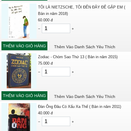
TÔI LÀ NIETZSCHE, TÔI ĐẾN ĐÂY ĐỂ GẶP EM (
Bản in năm 2018)
60.000
đ
−
+
THÊM VÀO GIỎ HÀNG
Thêm Vào Danh Sách Yêu Thích
Zodiac - Chòm Sao Thứ 13 ( Bản in năm 2015)
75.000
đ
−
+
THÊM VÀO GIỎ HÀNG
Thêm Vào Danh Sách Yêu Thích
Đàn Ông Đâu Có Xấu Xa Thế ( Bản in năm 2011)
40.000
đ
−
+