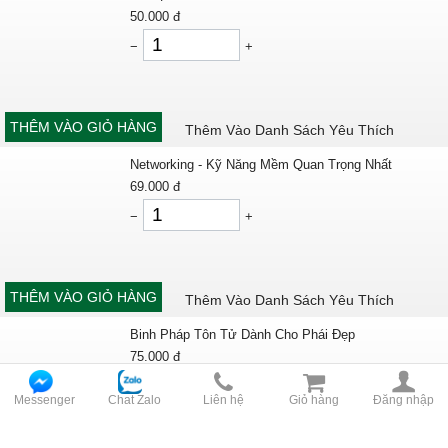
50.000
đ
−
+
THÊM VÀO GIỎ HÀNG
Thêm Vào Danh Sách Yêu Thích
Networking - Kỹ Năng Mềm Quan Trọng Nhất
69.000
đ
−
+
THÊM VÀO GIỎ HÀNG
Thêm Vào Danh Sách Yêu Thích
Binh Pháp Tôn Tử Dành Cho Phái Đẹp
75.000
đ
−
+
Messenger
Chat Zalo
Liên hệ
Giỏ hàng
Đăng nhập