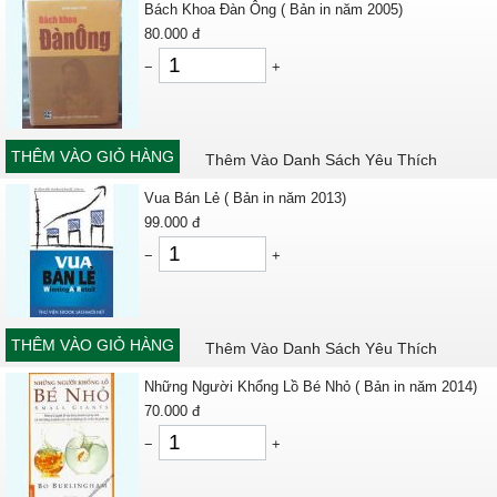
Bách Khoa Đàn Ông ( Bản in năm 2005)
80.000
đ
−
+
THÊM VÀO GIỎ HÀNG
Thêm Vào Danh Sách Yêu Thích
Vua Bán Lẻ ( Bản in năm 2013)
99.000
đ
−
+
THÊM VÀO GIỎ HÀNG
Thêm Vào Danh Sách Yêu Thích
Những Người Khổng Lồ Bé Nhỏ ( Bản in năm 2014)
70.000
đ
−
+