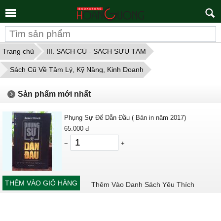
Tìm
kiếm
Trang chủ
III. SÁCH CŨ - SÁCH SƯU TẦM
Sách Cũ Về Tâm Lý, Kỹ Năng, Kinh Doanh
Sản phẩm mới nhất
Phụng Sự Để Dẫn Đầu ( Bản in năm 2017)
65.000
đ
−
+
THÊM VÀO GIỎ HÀNG
Thêm Vào Danh Sách Yêu Thích