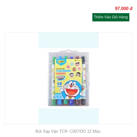
97.000
đ
Thêm Vào Giỏ Hàng
Bút Sáp Vặn TCR- C007/DO 12 Màu