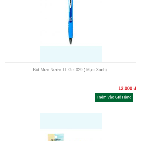
Bút Mực Nước TL Gel-029 ( Mực Xanh)
12.000
đ
Thêm Vào Giỏ Hàng