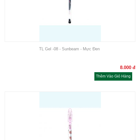
TL Gel -08 - Sunbeam - Mực Đen
8.000
đ
Thêm Vào Giỏ Hàng