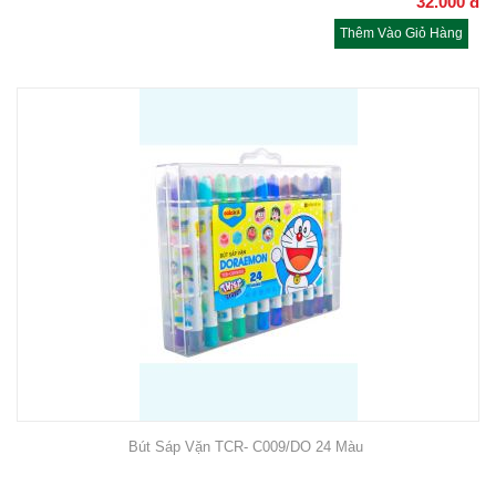
32.000
đ
Thêm Vào Giỏ Hàng
Bút Sáp Vặn TCR- C009/DO 24 Màu