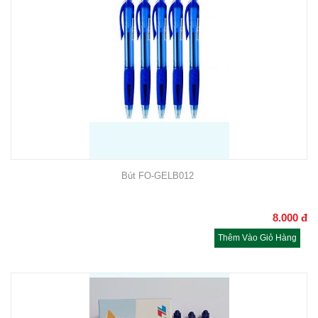
Bút FO-GELB012
8.000
đ
Thêm Vào Giỏ Hàng