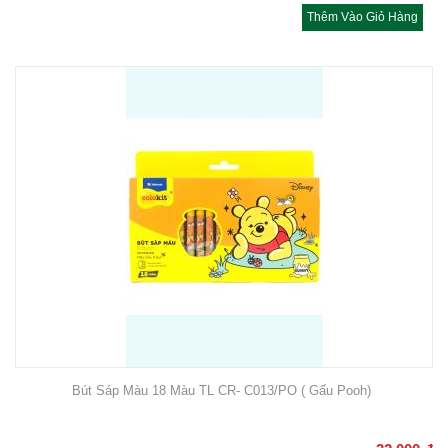
Thêm Vào Giỏ Hàng
Bút Sáp Màu 18 Màu TL CR- C013/PO ( Gấu Pooh)