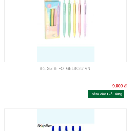
Bút Gel Bi FO- GELB039/ VN
9.000
đ
Thêm Vào Giỏ Hàng