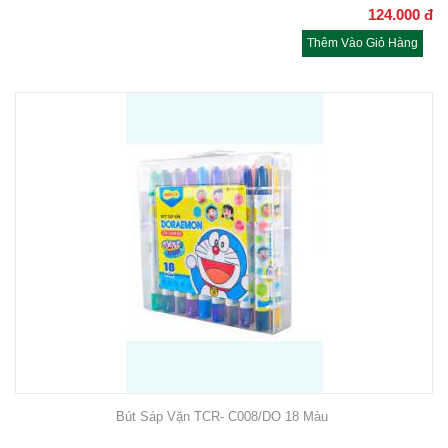
124.000
đ
Thêm Vào Giỏ Hàng
Bút Sáp Vặn TCR- C008/DO 18 Màu