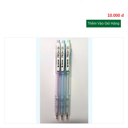
10.000
đ
Thêm Vào Giỏ Hàng