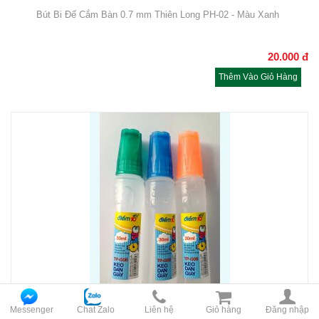
Bút Bi Đế Cắm Bàn 0.7 mm Thiên Long PH-02 - Màu Xanh
20.000
đ
Thêm Vào Giỏ Hàng
Messenger
Chat Zalo
Liên hệ
Giỏ hàng
Đăng nhập