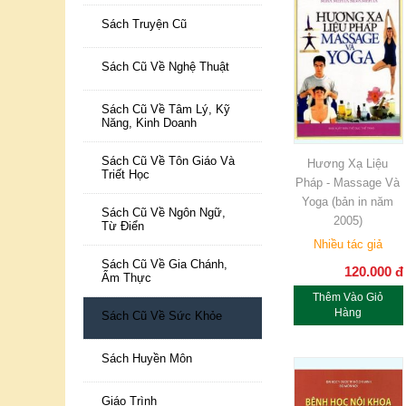
Sách Truyện Cũ
Sách Cũ Về Nghệ Thuật
Sách Cũ Về Tâm Lý, Kỹ
Năng, Kinh Doanh
Sách Cũ Về Tôn Giáo Và
Hương Xạ Liệu
Triết Học
Pháp - Massage Và
Yoga (bản in năm
Sách Cũ Về Ngôn Ngữ,
2005)
Từ Điển
Nhiều tác giả
Sách Cũ Về Gia Chánh,
120.000
đ
Ẩm Thực
Thêm Vào Giỏ
Hàng
Sách Cũ Về Sức Khỏe
Sách Huyền Môn
Giáo Trình