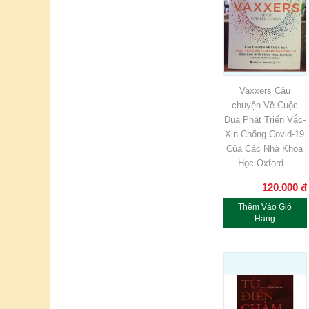
Vaxxers Câu
chuyện Về Cuộc
Đua Phát Triển Vắc-
Xin Chống Covid-19
Của Các Nhà Khoa
Học Oxford...
120.000
đ
Thêm Vào Giỏ
Hàng