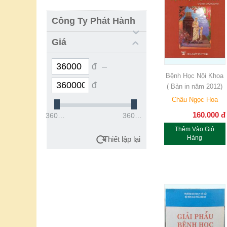
Công Ty Phát Hành
Giá
đ –
Bệnh Học Nội Khoa
đ
( Bản in năm 2012)
Châu Ngọc Hoa
160.000
đ
36000đ
360000đ
Thêm Vào Giỏ
Hàng
Thiết lập lại