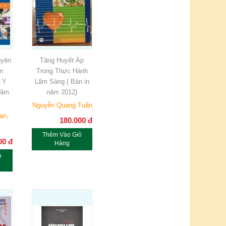
uyên
Tăng Huyết Áp
n
Trong Thực Hành
 Y
Lâm Sàng ( Bản in
năm
năm 2012)
Nguyễn Quang Tuấn
an,
180.000
đ
Thêm Vào Giỏ
00
đ
Hàng
ỏ