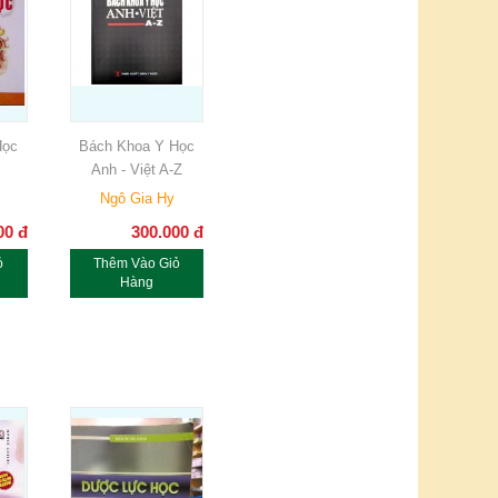
Học
Bách Khoa Y Học
Anh - Việt A-Z
Ngô Gia Hy
00
đ
300.000
đ
ỏ
Thêm Vào Giỏ
Hàng