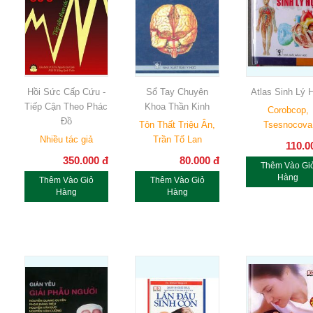
Hồi Sức Cấp Cứu -
Sổ Tay Chuyên
Atlas Sinh Lý 
Tiếp Cận Theo Phác
Khoa Thần Kinh
Corobcop,
Đồ
Tôn Thất Triệu Ân,
Tsesnocova
Nhiều tác giả
Trần Tố Lan
110.0
350.000
đ
80.000
đ
Thêm Vào Gi
Hàng
Thêm Vào Giỏ
Thêm Vào Giỏ
Hàng
Hàng