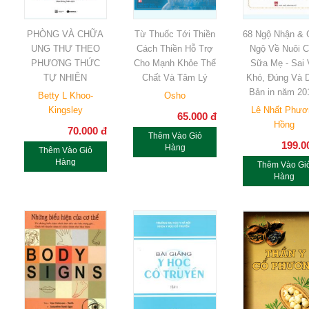
PHÒNG VÀ CHỮA
Từ Thuốc Tới Thiền
68 Ngộ Nhận & 
UNG THƯ THEO
Cách Thiền Hỗ Trợ
Ngộ Về Nuôi 
PHƯƠNG THỨC
Cho Mạnh Khỏe Thể
Sữa Mẹ - Sai 
TỰ NHIÊN
Chất Và Tâm Lý
Khó, Đúng Và D
Bản in năm 20
Betty L Khoo-
Osho
Kingsley
Lê Nhất Phươ
65.000
đ
Hồng
70.000
đ
Thêm Vào Giỏ
199.0
Hàng
Thêm Vào Giỏ
Hàng
Thêm Vào Gi
Hàng