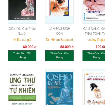
Giản Yếu Giải Phẫu
LẦN ĐẦU SINH
CẨM NANG M
Người
CON
THAI TOÀN T
Nhiều tác giả
Dr. Miriam Stoppard
Lesley Rega
60.000
đ
68.000
đ
120.0
Thêm Vào Giỏ
Thêm Vào Giỏ
Thêm Vào Gi
Hàng
Hàng
Hàng