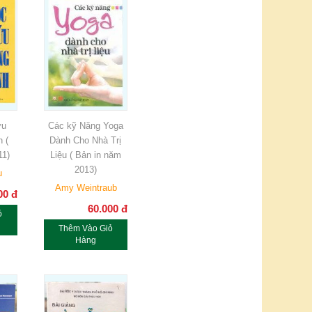
́u
Các kỹ Năng Yoga
h (
Dành Cho Nhà Trị
11)
Liệu ( Bản in năm
2013)
u
Amy Weintraub
00
đ
60.000
đ
ỏ
Thêm Vào Giỏ
Hàng