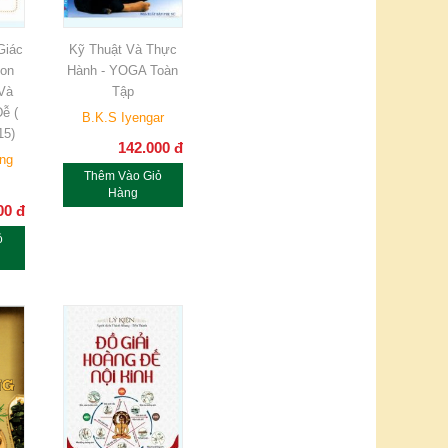
Giác
Kỹ Thuật Và Thực
Con
Hành - YOGA Toàn
Và
Tập
ễ (
B.K.S Iyengar
15)
142.000
đ
ng
Thêm Vào Giỏ
Hàng
00
đ
ỏ