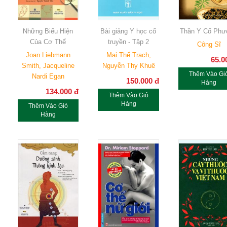
Những Biểu Hiện
Bài giảng Y học cổ
Thần Y Cổ Phư
Của Cơ Thể
truyền - Tập 2
Công Sĩ
Joan Liebmann
Mai Thế Trạch,
65.0
Smith, Jacqueline
Nguyễn Thy Khuê
Thêm Vào Gi
Nardi Egan
150.000
đ
Hàng
134.000
đ
Thêm Vào Giỏ
Hàng
Thêm Vào Giỏ
Hàng