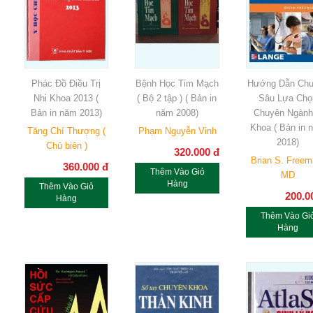
Phác Đồ Điều Trị
Bệnh Học Tim Mạch
Hướng Dẫn Ch
Nhi Khoa 2013 (
( Bộ 2 tập ) ( Bản in
Sâu Lựa Chọ
Bản in năm 2013)
năm 2008)
Chuyên Ngành
Khoa ( Bản in 
Tăng Chí Thượng (
Phạm Nguyễn Vinh
2018)
Chủ biên )
320.000
đ
Brian S. Freem
360.000
đ
Thêm Vào Giỏ
MD
Hàng
Thêm Vào Giỏ
200.0
Hàng
Thêm Vào Gi
Hàng