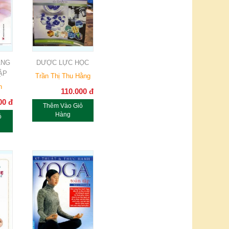
ANG
DƯỢC LỰC HỌC
ẬP
Trần Thị Thu Hằng
n
110.000
đ
00
đ
Thêm Vào Giỏ
Hàng
ỏ