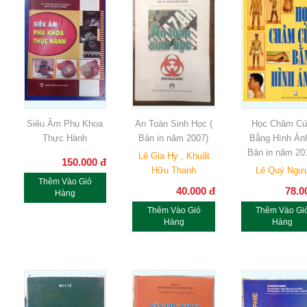
Siêu Âm Phụ Khoa
An Toàn Sinh Học (
Học Châm Cư
Thực Hành
Bản in năm 2007)
Bằng Hình Ản
Bản in năm 20
Lê Gia Hy , Khuất
150.000
đ
Hữu Thanh
Lê Quý Ngư
Thêm Vào Giỏ
40.000
đ
78.0
Hàng
Thêm Vào Giỏ
Thêm Vào Gi
Hàng
Hàng