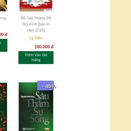
ơng
Đồ Giải Hoàng Đế
Nội Kinh (bản in
năm 2016)
00
đ
Lý Kiện
ỏ
100.000
đ
Thêm Vào Giỏ
Hàng
- 45%