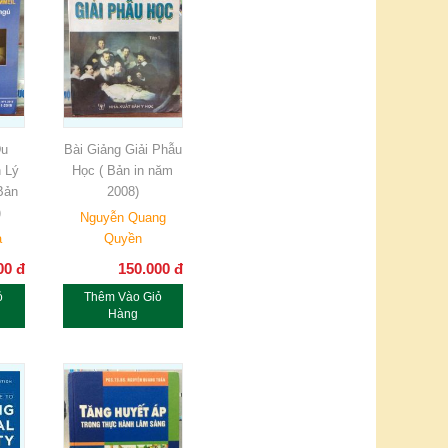
Du
Bài Giảng Giải Phẫu
 Lý
Học ( Bản in năm
Bản
2008)
)
Nguyễn Quang
ả
Quyền
00
đ
150.000
đ
ỏ
Thêm Vào Giỏ
Hàng