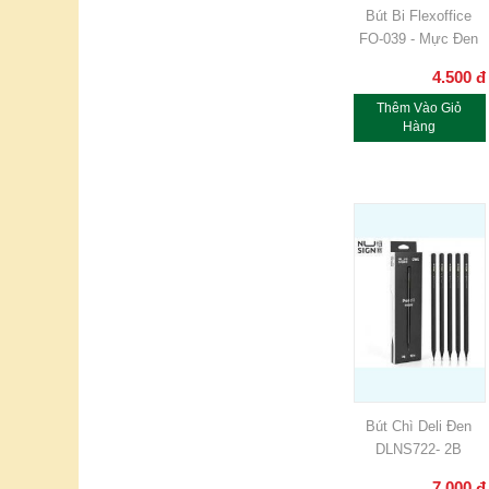
Bút Bi Flexoffice
FO-039 - Mực Đen
4.500
đ
Thêm Vào Giỏ
Hàng
Bút Chì Deli Đen
DLNS722- 2B
7.000
đ