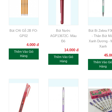
Bút CHì Gỗ 2B FO-
Bút Nước
Bút Bi Zebra F
GP02
AGP13672C- Màu
- Thân Bút M
Đỏ
Xanh Dương - 
4.000
đ
Xanh
14.000
đ
Thêm Vào Giỏ
45.0
Hàng
Thêm Vào Giỏ
Hàng
Thêm Vào Gi
Hàng