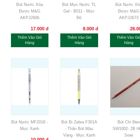
Bút Nước Xóa
Bút Mực Nước TL
Bút Nước Xó
Được M&G
Gel - B011 - Mực
Được M&G
AKPJ2606
Đỏ
AKPJ2673
17.000
đ
8.000
đ
26.0
Thêm Vào Giỏ
Thêm Vào Giỏ
Thêm Vào Gi
Hàng
Hàng
Hàng
Bút Nước MF2018 -
Bút Bi Zebra F301A
Bút Chì Đen
Mực Xanh
- Thân Bút Màu
SW1002- 2B H
Vàng - Mực Xanh
Sowi
10.000
đ