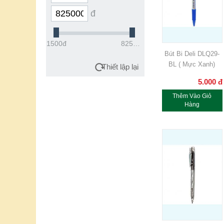
đ
1500đ
825000đ
Bút Bi Deli DLQ29-
BL ( Mực Xanh)
Thiết lập lại
5.000
đ
Thêm Vào Giỏ
Hàng