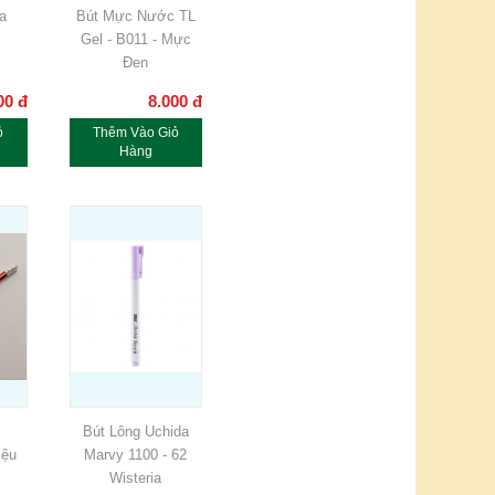
a
Bút Mực Nước TL
Gel - B011 - Mực
Đen
00
đ
8.000
đ
ỏ
Thêm Vào Giỏ
Hàng
Bút Lông Uchida
iệu
Marvy 1100 - 62
Wisteria