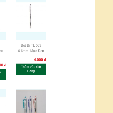
Bút Bi TL-093
ực
0.6mm- Mực Đen
4.000
đ
00
đ
Thêm Vào Giỏ
Hàng
ỏ