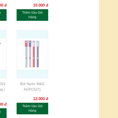
00
đ
33.000
đ
ỏ
Thêm Vào Giỏ
Hàng
301V
Bút Nước M&G
g (
AGPC5271
12.000
đ
00
đ
Thêm Vào Giỏ
Hàng
ỏ