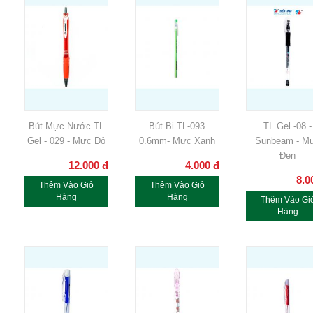
Bút Mực Nước TL
Bút Bi TL-093
TL Gel -08 -
Gel - 029 - Mực Đỏ
0.6mm- Mực Xanh
Sunbeam - M
Đen
12.000
đ
4.000
đ
8.0
Thêm Vào Giỏ
Thêm Vào Giỏ
Hàng
Hàng
Thêm Vào Gi
Hàng