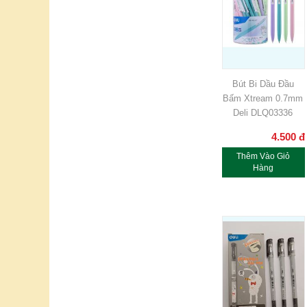
Bút Bi Dầu Đầu
Bấm Xtream 0.7mm
Deli DLQ03336
4.500
đ
Thêm Vào Giỏ
Hàng