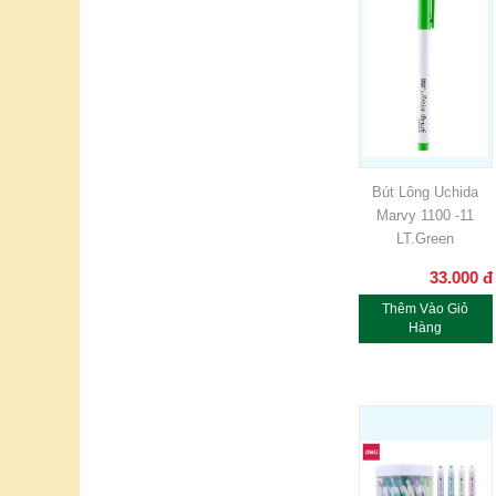
Bút Lông Uchida
Marvy 1100 -11
LT.Green
33.000
đ
Thêm Vào Giỏ
Hàng