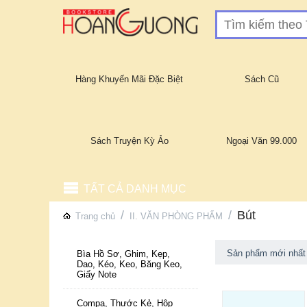
Hàng Khuyến Mãi Đặc Biệt
Sách Cũ
Sách Truyện Kỳ Ảo
Ngoại Văn 99.000
TẤT CẢ DANH MỤC
/
/
Bút
Trang chủ
II. VĂN PHÒNG PHẨM
Sản phẩm mới nhất
Bìa Hồ Sơ, Ghim, Kẹp,
Dao, Kéo, Keo, Băng Keo,
Giấy Note
Compa, Thước Kẻ, Hộp