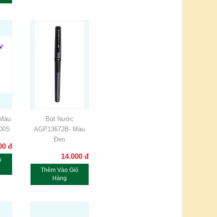
 Màu
Bút Nước
600S
AGP13672B- Màu
Đen
00
đ
14.000
đ
ỏ
Thêm Vào Giỏ
Hàng