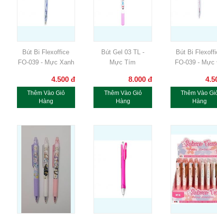
Bút Bi Flexoffice
Bút Gel 03 TL -
Bút Bi Flexoff
FO-039 - Mực Xanh
Mực Tím
FO-039 - Mực
4.500
đ
8.000
đ
4.5
Thêm Vào Giỏ
Thêm Vào Giỏ
Thêm Vào Gi
Hàng
Hàng
Hàng