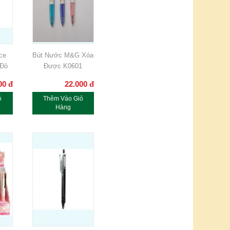
ice
Bút Nước M&G Xóa
 Đỏ
Được K0601
00
đ
22.000
đ
ỏ
Thêm Vào Giỏ
Hàng