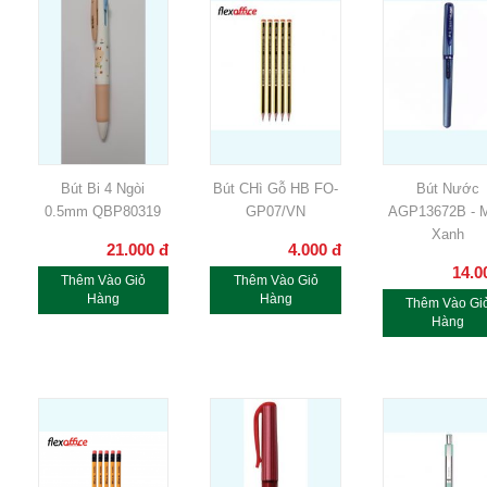
Bút Bi 4 Ngòi
Bút CHì Gỗ HB FO-
Bút Nước
0.5mm QBP80319
GP07/VN
AGP13672B - 
Xanh
21.000
đ
4.000
đ
14.0
Thêm Vào Giỏ
Thêm Vào Giỏ
Hàng
Hàng
Thêm Vào Gi
Hàng