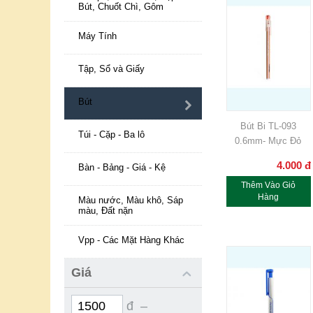
Bút, Chuốt Chì, Gôm
Máy Tính
Tập, Sổ và Giấy
Bút
Bút Bi TL-093
Túi - Cặp - Ba lô
0.6mm- Mực Đỏ
4.000
đ
Bàn - Bảng - Giá - Kệ
Thêm Vào Giỏ
Hàng
Màu nước, Màu khô, Sáp
màu, Đất nặn
Vpp - Các Mặt Hàng Khác
Giá
đ –