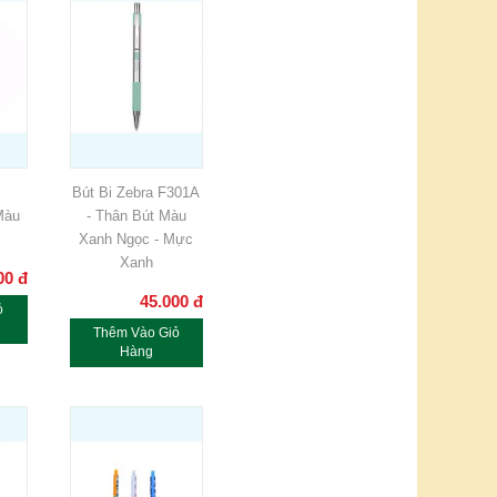
Bút Bi Zebra F301A
Màu
- Thân Bút Màu
Xanh Ngọc - Mực
Xanh
00
đ
45.000
đ
ỏ
Thêm Vào Giỏ
Hàng