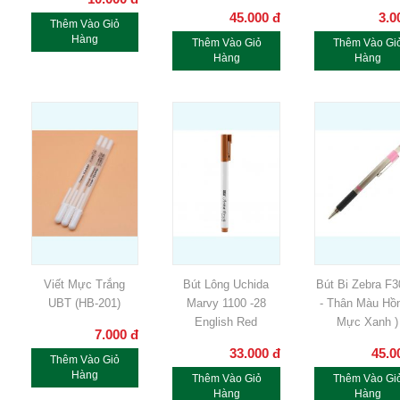
45.000
đ
3.0
Thêm Vào Giỏ
Hàng
Thêm Vào Giỏ
Thêm Vào Gi
Hàng
Hàng
Viết Mực Trắng
Bút Lông Uchida
Bút Bi Zebra F
UBT (HB-201)
Marvy 1100 -28
- Thân Màu Hồn
English Red
Mực Xanh )
7.000
đ
33.000
đ
45.0
Thêm Vào Giỏ
Hàng
Thêm Vào Giỏ
Thêm Vào Gi
Hàng
Hàng