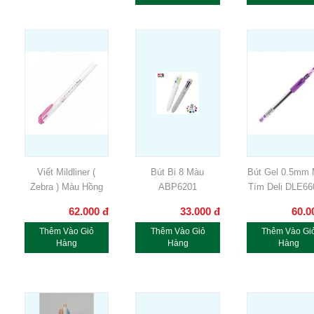
Viết Mildliner (
Bút Bi 8 Màu
Bút Gel 0.5mm
Zebra ) Màu Hồng
ABP6201
Tím Deli DLE6
62.000
đ
33.000
đ
60.0
Thêm Vào Giỏ
Thêm Vào Giỏ
Thêm Vào Gi
Hàng
Hàng
Hàng