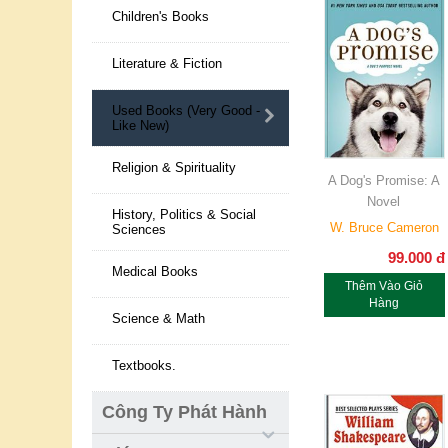
Children's Books
Literature & Fiction
Used Books (Very Good -
Like New)
Religion & Spirituality
A Dog's Promise: A
Novel
History, Politics & Social
W. Bruce Cameron
Sciences
99.000
đ
Medical Books
Thêm Vào Giỏ
Hàng
Science & Math
Textbooks.
Công Ty Phát Hành