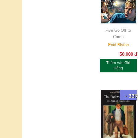
Five Go Off to
Camp
Enid Blyton
50.000
đ
Thêm Vào Giỏ
Hàng
- 33