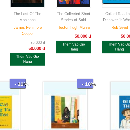
The Last Of The
The Collected Short
Oxford Read a
Mohicans
Stories of Saki
Discover 1: Wh
James Fenimore
Hector Hugh Munro
Rob Sved
Cooper
50.000
đ
50.0
75.000
đ
Thêm Vào Giỏ
Thêm Vào Gi
50.000
đ
Hàng
Hàng
Thêm Vào Giỏ
Hàng
- 10%
- 10%