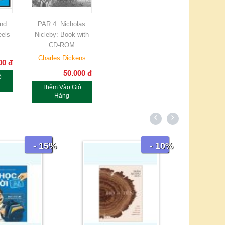
nd
PAR 4: Nicholas
eels
Nicleby: Book with
CD-ROM
Charles Dickens
00
đ
50.000
đ
ỏ
Thêm Vào Giỏ
Hàng
- 15%
- 10%
Bí Ẩ
V.
316.00