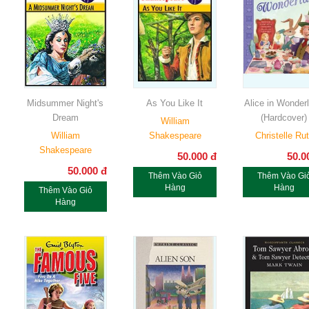
Midsummer Night's
As You Like It
Alice in Wonder
Dream
(Hardcover)
William
William
Shakespeare
Christelle Ru
Shakespeare
50.000
đ
50.0
50.000
đ
Thêm Vào Giỏ
Thêm Vào Gi
Hàng
Hàng
Thêm Vào Giỏ
Hàng