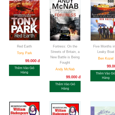
Red Earth
Fortress: On the
Five Months i
Streets of Britain, a
Leaky Boat
Tony Park
New Battle is Being
Ben Kozel
99.000
đ
Fought
99.0
Thêm Vào Giỏ
Andy McNab
Hàng
Thêm Vào Gi
99.000
đ
Hàng
Thêm Vào Giỏ
Hàng