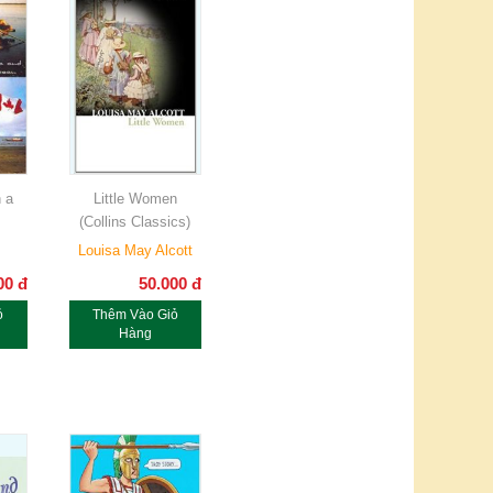
n a
Little Women
(Collins Classics)
Louisa May Alcott
00
đ
50.000
đ
ỏ
Thêm Vào Giỏ
Hàng