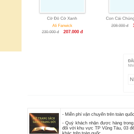
ng Gian
Cờ Đỏ Cờ Xanh
Con Cái Chúng
iams
Ali Fanwick
208.000
đ
6.000
đ
207.000
đ
230.000
đ
ĐĂ
Nhi
- Miễn phí vận chuyển trên toàn quố
- Quý khách nhận được hàng trong
đối với khu vực TP Vũng Tàu, 03 đ
khác trên toàn quốc.