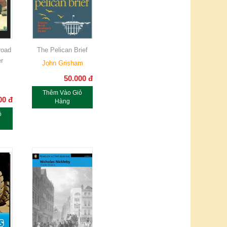
road
The Pelican Brief
r
John Grisham
50.000
đ
Thêm Vào Giỏ
00
đ
Hàng
ỏ