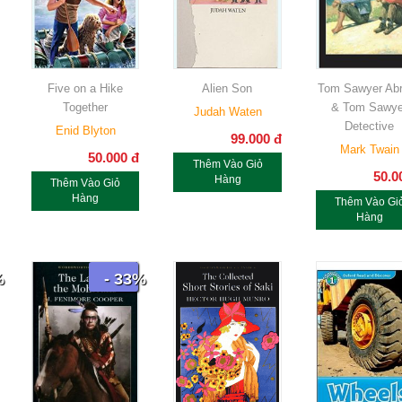
Five on a Hike
Alien Son
Tom Sawyer Ab
Together
& Tom Sawye
Judah Waten
Detective
Enid Blyton
99.000
đ
Mark Twain
50.000
đ
Thêm Vào Giỏ
50.0
Hàng
Thêm Vào Giỏ
Hàng
Thêm Vào Gi
Hàng
%
- 33%