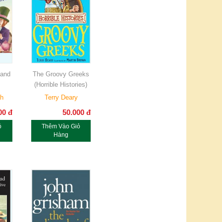
land
The Groovy Greeks
(Horrible Histories)
th
Terry Deary
00
đ
50.000
đ
ỏ
Thêm Vào Giỏ
Hàng