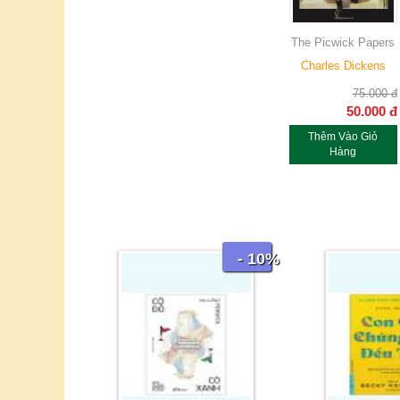
The Picwick Papers
Charles Dickens
75.000
đ
50.000
đ
Thêm Vào Giỏ
Hàng
- 10%
- 10%