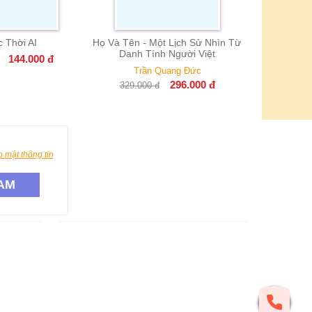
c Thời AI
Họ Và Tên - Một Lịch Sử Nhìn Từ
Danh Tính Người Việt
144.000
đ
Trần Quang Đức
296.000
đ
329.000
đ
 mật thông tin
AM