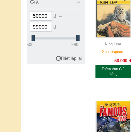
Giá
đ –
đ
King Lear
50000đ
99000đ
Shakespeare
Thiết lập lại
50.000
đ
Thêm Vào Giỏ
Hàng