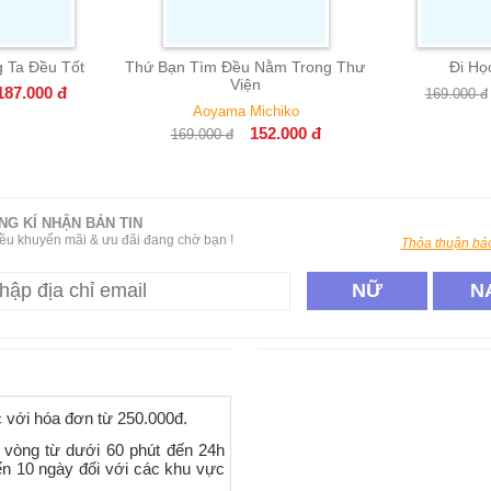
 Ta Đều Tốt
Thứ Bạn Tìm Đều Nằm Trong Thư
Đi Họ
Viện
187.000
đ
169.000
đ
Aoyama Michiko
152.000
đ
169.000
đ
NG KÍ NHẬN BẢN TIN
ều khuyến mãi & ưu đãi đang chờ bạn !
Thỏa thuận bảo
NỮ
N
c với hóa đơn từ 250.000đ.
 vòng từ dưới 60 phút đến 24h
ến 10 ngày đối với các khu vực