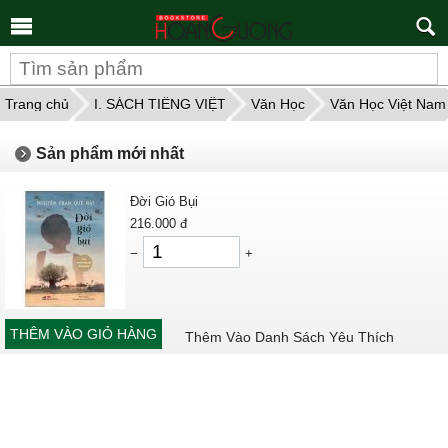
Tìm
kiếm
Trang chủ
I. SÁCH TIẾNG VIỆT
Văn Học
Văn Học Việt Nam
Sản phẩm mới nhất
Đời Gió Bụi
216.000
đ
−
+
THÊM VÀO GIỎ HÀNG
Thêm Vào Danh Sách Yêu Thích