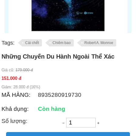
Tags:
Cái chết
Chiêm bao
Robert A. Monroe
Những Chuyến Du Hành Ngoài Thể Xác
Giá cũ:
179.000
đ
151.000
đ
Giảm:
28.000
đ (
16
%)
MÃ HÀNG:
8935280919730
Khả dụng:
Còn hàng
Số lượng:
−
+