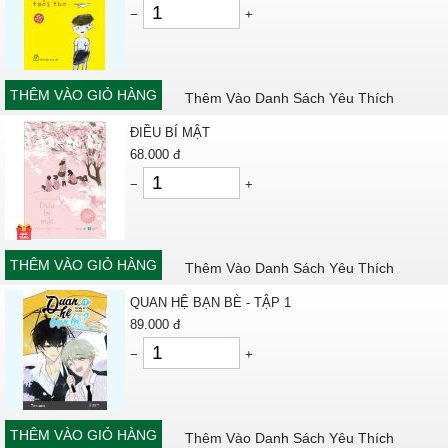
−
+
THÊM VÀO GIỎ HÀNG
Thêm Vào Danh Sách Yêu Thích
ĐIỀU BÍ MẬT
68.000
đ
−
+
THÊM VÀO GIỎ HÀNG
Thêm Vào Danh Sách Yêu Thích
QUAN HỆ BẠN BÈ - TẬP 1
89.000
đ
−
+
THÊM VÀO GIỎ HÀNG
Thêm Vào Danh Sách Yêu Thích