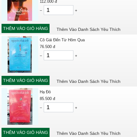
112.000
đ
−
+
THÊM VÀO GIỎ HÀNG
Thêm Vào Danh Sách Yêu Thích
Cô Gái Đến Từ Hôm Qua
76.500
đ
−
+
THÊM VÀO GIỎ HÀNG
Thêm Vào Danh Sách Yêu Thích
Hạ Đỏ
85.500
đ
−
+
THÊM VÀO GIỎ HÀNG
Thêm Vào Danh Sách Yêu Thích