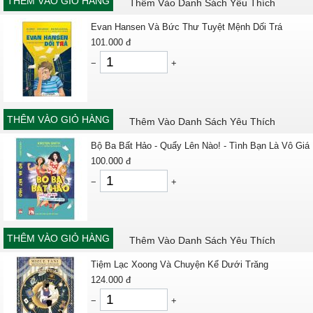
THÊM VÀO GIỎ HÀNG
Thêm Vào Danh Sách Yêu Thích
Evan Hansen Và Bức Thư Tuyệt Mệnh Dối Trá
101.000
đ
−
+
THÊM VÀO GIỎ HÀNG
Thêm Vào Danh Sách Yêu Thích
Bộ Ba Bất Hảo - Quẩy Lên Nào! - Tình Bạn Là Vô Giá
100.000
đ
−
+
THÊM VÀO GIỎ HÀNG
Thêm Vào Danh Sách Yêu Thích
Tiệm Lạc Xoong Và Chuyện Kể Dưới Trăng
124.000
đ
−
+