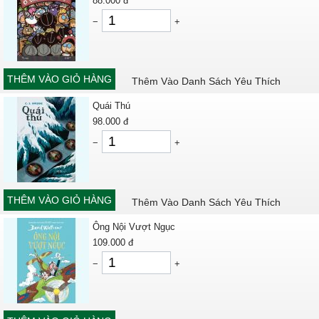
88.000
đ
−
+
THÊM VÀO GIỎ HÀNG
Thêm Vào Danh Sách Yêu Thích
Quái Thú
98.000
đ
−
+
THÊM VÀO GIỎ HÀNG
Thêm Vào Danh Sách Yêu Thích
Ông Nội Vượt Ngục
109.000
đ
−
+