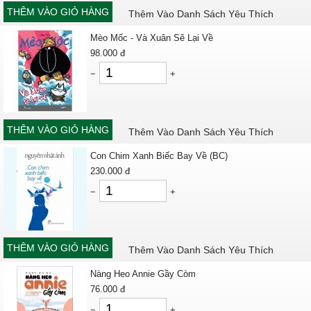
THÊM VÀO GIỎ HÀNG
Thêm Vào Danh Sách Yêu Thích
Mèo Mốc - Và Xuân Sẽ Lại Về
98.000
đ
−
+
THÊM VÀO GIỎ HÀNG
Thêm Vào Danh Sách Yêu Thích
Con Chim Xanh Biếc Bay Về (BC)
230.000
đ
−
+
THÊM VÀO GIỎ HÀNG
Thêm Vào Danh Sách Yêu Thích
Nàng Heo Annie Gầy Còm
76.000
đ
−
+