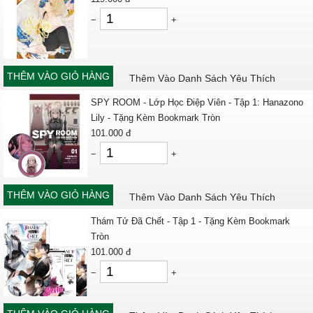
−
+
THÊM VÀO GIỎ HÀNG
Thêm Vào Danh Sách Yêu Thích
SPY ROOM - Lớp Học Điệp Viên - Tập 1: Hanazono
Lily - Tặng Kèm Bookmark Tròn
101.000
đ
−
+
THÊM VÀO GIỎ HÀNG
Thêm Vào Danh Sách Yêu Thích
Thám Tử Đã Chết - Tập 1 - Tặng Kèm Bookmark
Tròn
101.000
đ
−
+