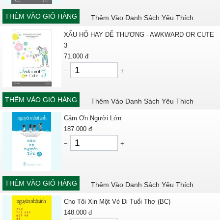
THÊM VÀO GIỎ HÀNG
Thêm Vào Danh Sách Yêu Thích
XẤU HỔ HAY DỄ THƯƠNG - AWKWARD OR CUTE
3
71.000
đ
−
+
THÊM VÀO GIỎ HÀNG
Thêm Vào Danh Sách Yêu Thích
Cảm Ơn Người Lớn
187.000
đ
−
+
THÊM VÀO GIỎ HÀNG
Thêm Vào Danh Sách Yêu Thích
Cho Tôi Xin Một Vé Đi Tuổi Thơ (BC)
148.000
đ