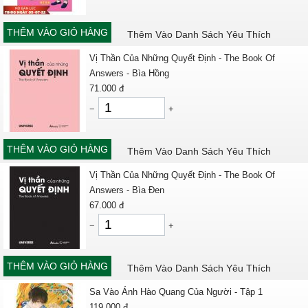
THÊM VÀO GIỎ HÀNG
Thêm Vào Danh Sách Yêu Thích
Vị Thần Của Những Quyết Định - The Book Of
Answers - Bìa Hồng
71.000
đ
−
+
THÊM VÀO GIỎ HÀNG
Thêm Vào Danh Sách Yêu Thích
Vị Thần Của Những Quyết Định - The Book Of
Answers - Bìa Đen
67.000
đ
−
+
THÊM VÀO GIỎ HÀNG
Thêm Vào Danh Sách Yêu Thích
Sa Vào Ánh Hào Quang Của Người - Tập 1
119.000
đ