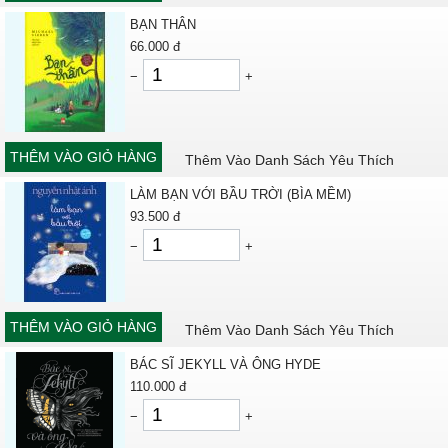
BẠN THÂN
66.000
đ
−
+
THÊM VÀO GIỎ HÀNG
Thêm Vào Danh Sách Yêu Thích
LÀM BẠN VỚI BẦU TRỜI (BÌA MỀM)
93.500
đ
−
+
THÊM VÀO GIỎ HÀNG
Thêm Vào Danh Sách Yêu Thích
BÁC SĨ JEKYLL VÀ ÔNG HYDE
110.000
đ
−
+