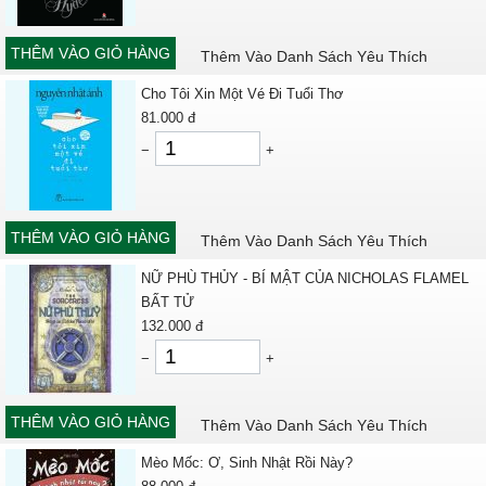
THÊM VÀO GIỎ HÀNG
Thêm Vào Danh Sách Yêu Thích
Cho Tôi Xin Một Vé Đi Tuổi Thơ
81.000
đ
−
+
THÊM VÀO GIỎ HÀNG
Thêm Vào Danh Sách Yêu Thích
NỮ PHÙ THỦY - BÍ MẬT CỦA NICHOLAS FLAMEL
BẤT TỬ
132.000
đ
−
+
THÊM VÀO GIỎ HÀNG
Thêm Vào Danh Sách Yêu Thích
Mèo Mốc: Ơ, Sinh Nhật Rồi Này?