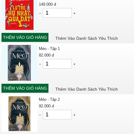
149.000
đ
−
+
THÊM VÀO GIỎ HÀNG
Thêm Vào Danh Sách Yêu Thích
Méo - Tập 1
82.000
đ
−
+
THÊM VÀO GIỎ HÀNG
Thêm Vào Danh Sách Yêu Thích
Méo - Tập 2
92.000
đ
−
+