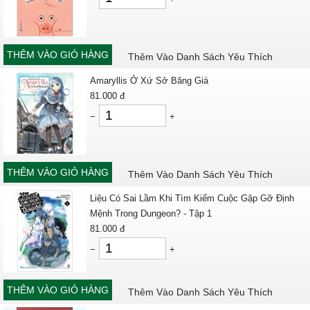
THÊM VÀO GIỎ HÀNG
Thêm Vào Danh Sách Yêu Thích
Amaryllis Ở Xứ Sở Băng Giá
81.000
đ
−
+
THÊM VÀO GIỎ HÀNG
Thêm Vào Danh Sách Yêu Thích
Liệu Có Sai Lầm Khi Tìm Kiếm Cuộc Gặp Gỡ Định
Mệnh Trong Dungeon? - Tập 1
81.000
đ
−
+
THÊM VÀO GIỎ HÀNG
Thêm Vào Danh Sách Yêu Thích