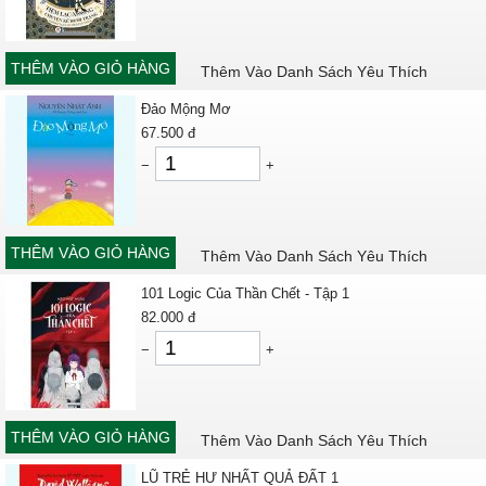
THÊM VÀO GIỎ HÀNG
Thêm Vào Danh Sách Yêu Thích
Đảo Mộng Mơ
67.500
đ
−
+
THÊM VÀO GIỎ HÀNG
Thêm Vào Danh Sách Yêu Thích
101 Logic Của Thần Chết - Tập 1
82.000
đ
−
+
THÊM VÀO GIỎ HÀNG
Thêm Vào Danh Sách Yêu Thích
LŨ TRẺ HƯ NHẤT QUẢ ĐẤT 1