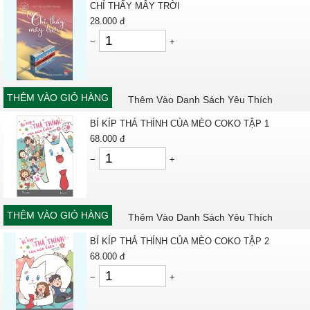
CHỈ THẤY MÂY TRỜI
28.000
đ
−
+
THÊM VÀO GIỎ HÀNG
Thêm Vào Danh Sách Yêu Thích
BÍ KÍP THẢ THÍNH CỦA MÈO COKO TẬP 1
68.000
đ
−
+
THÊM VÀO GIỎ HÀNG
Thêm Vào Danh Sách Yêu Thích
BÍ KÍP THẢ THÍNH CỦA MÈO COKO TẬP 2
68.000
đ
−
+