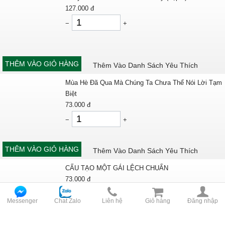
127.000
đ
−
+
THÊM VÀO GIỎ HÀNG
Thêm Vào Danh Sách Yêu Thích
Mùa Hè Đã Qua Mà Chúng Ta Chưa Thể Nói Lời Tạm
Biệt
73.000
đ
−
+
THÊM VÀO GIỎ HÀNG
Thêm Vào Danh Sách Yêu Thích
CẤU TẠO MỘT GÁI LỆCH CHUẨN
73.000
đ
−
+
Messenger
Chat Zalo
Liên hệ
Giỏ hàng
Đăng nhập