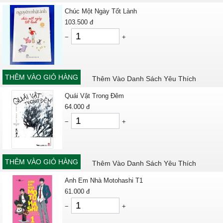
Chúc Một Ngày Tốt Lành
103.500
đ
−
+
THÊM VÀO GIỎ HÀNG
Thêm Vào Danh Sách Yêu Thích
Quái Vật Trong Đêm
64.000
đ
−
+
THÊM VÀO GIỎ HÀNG
Thêm Vào Danh Sách Yêu Thích
Anh Em Nhà Motohashi T1
61.000
đ
−
+