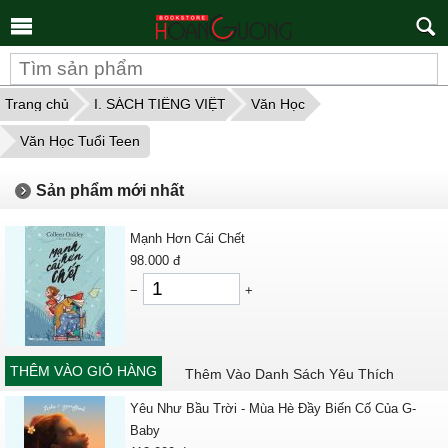
Tìm
kiếm
Trang chủ
I. SÁCH TIẾNG VIỆT
Văn Học
Văn Học Tuổi Teen
Sản phẩm mới nhất
Mạnh Hơn Cái Chết
98.000
đ
−
+
THÊM VÀO GIỎ HÀNG
Thêm Vào Danh Sách Yêu Thích
Yêu Như Bầu Trời - Mùa Hè Đầy Biến Cố Của G-
Baby