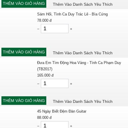
THÊM VÀO GIỎ HÀNG
Thêm Vào Danh Sách Yêu Thích
Sám Hối, Tình Ca Duy Trác Lê - Bìa Cứng
78.000
đ
−
+
THÊM VÀO GIỎ HÀNG
Thêm Vào Danh Sách Yêu Thích
Đưa Em Tìm Động Hoa Vàng - Tình Ca Phạm Duy
(TB2017)
165.000
đ
−
+
THÊM VÀO GIỎ HÀNG
Thêm Vào Danh Sách Yêu Thích
45 Ngày Biết Đệm Đàn Guitar
88.000
đ
−
+