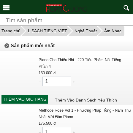
Tìm
kiếm
Trang chủ
I. SÁCH TIẾNG VIỆT
Nghệ Thuật
Âm Nhạc
Sản phẩm mới nhất
Piano Cho Thiếu Nhi - 220 Tiểu Phẩm Nổi Tiếng -
Phần 4
130.000
đ
−
+
THÊM VÀO GIỎ HÀNG
Thêm Vào Danh Sách Yêu Thích
Méthode Rose Vol 1 - Phương Pháp Hồng - Năm Thứ
Nhất Với Đàn Piano
175.500
đ
−
+