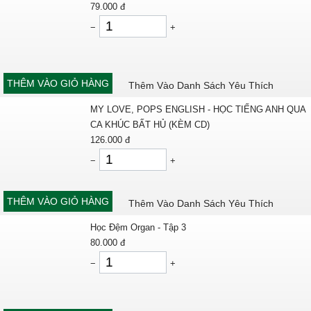
79.000
đ
−
+
THÊM VÀO GIỎ HÀNG
Thêm Vào Danh Sách Yêu Thích
MY LOVE, POPS ENGLISH - HỌC TIẾNG ANH QUA
CA KHÚC BẤT HỦ (KÈM CD)
126.000
đ
−
+
THÊM VÀO GIỎ HÀNG
Thêm Vào Danh Sách Yêu Thích
Học Đệm Organ - Tập 3
80.000
đ
−
+