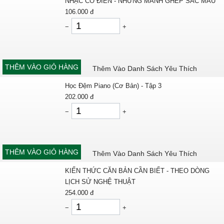
NHẠC CỔ ĐIỂN - NHỮNG MẢNH GHÉP SẮC MÀU
106.000
đ
−
+
THÊM VÀO GIỎ HÀNG
Thêm Vào Danh Sách Yêu Thích
Học Đệm Piano (Cơ Bản) - Tập 3
202.000
đ
−
+
THÊM VÀO GIỎ HÀNG
Thêm Vào Danh Sách Yêu Thích
KIẾN THỨC CĂN BẢN CẦN BIẾT - THEO DÒNG
LỊCH SỬ NGHỆ THUẬT
254.000
đ
−
+