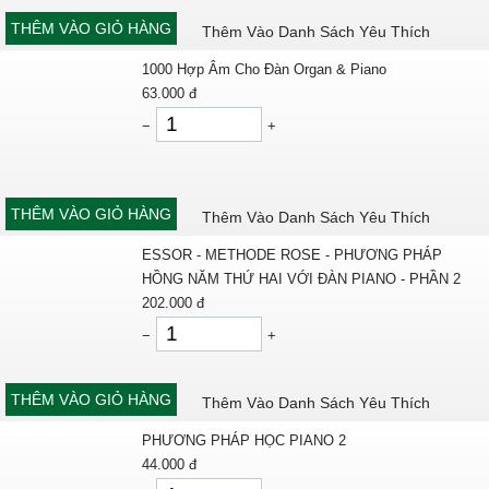
THÊM VÀO GIỎ HÀNG
Thêm Vào Danh Sách Yêu Thích
1000 Hợp Âm Cho Đàn Organ & Piano
63.000
đ
−
+
THÊM VÀO GIỎ HÀNG
Thêm Vào Danh Sách Yêu Thích
ESSOR - METHODE ROSE - PHƯƠNG PHÁP
HỒNG NĂM THỨ HAI VỚI ĐÀN PIANO - PHẦN 2
202.000
đ
−
+
THÊM VÀO GIỎ HÀNG
Thêm Vào Danh Sách Yêu Thích
PHƯƠNG PHÁP HỌC PIANO 2
44.000
đ