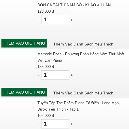
ĐỜN CA TÀI TỬ NAM BỘ - KHẢO & LUẬN
123.000
đ
−
+
THÊM VÀO GIỎ HÀNG
Thêm Vào Danh Sách Yêu Thích
Méthode Rose - Phương Pháp Hồng Năm Thứ Nhất
Với Đàn Piano
135.000
đ
−
+
THÊM VÀO GIỎ HÀNG
Thêm Vào Danh Sách Yêu Thích
Tuyển Tập Tác Phẩm Piano Cổ Điển - Lãng Mạn
Được Yêu Thích - Tập 1
102.000
đ
−
+