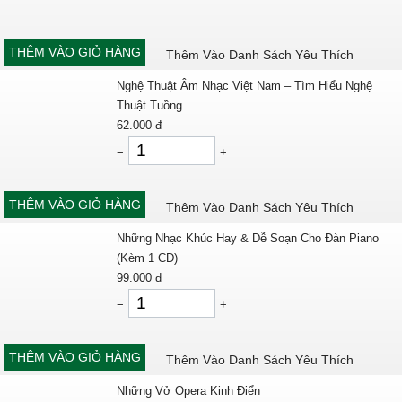
THÊM VÀO GIỎ HÀNG
Thêm Vào Danh Sách Yêu Thích
Nghệ Thuật Âm Nhạc Việt Nam – Tìm Hiểu Nghệ
Thuật Tuồng
62.000
đ
−
+
THÊM VÀO GIỎ HÀNG
Thêm Vào Danh Sách Yêu Thích
Những Nhạc Khúc Hay & Dễ Soạn Cho Đàn Piano
(Kèm 1 CD)
99.000
đ
−
+
THÊM VÀO GIỎ HÀNG
Thêm Vào Danh Sách Yêu Thích
Những Vở Opera Kinh Điển