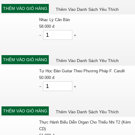
THÊM VÀO GIỎ HÀNG
Thêm Vào Danh Sách Yêu Thích
Nhạc Lý Căn Bản
58.000
đ
−
+
THÊM VÀO GIỎ HÀNG
Thêm Vào Danh Sách Yêu Thích
Tự Học Đàn Guitar Theo Phương Pháp F. Carulli
50.000
đ
−
+
THÊM VÀO GIỎ HÀNG
Thêm Vào Danh Sách Yêu Thích
Thực Hành Biểu Diễn Organ Cho Thiếu Nhi T2 (Kèm
CD)