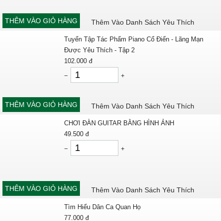
THÊM VÀO GIỎ HÀNG
Thêm Vào Danh Sách Yêu Thích
Tuyển Tập Tác Phẩm Piano Cổ Điển - Lãng Mạn
Được Yêu Thích - Tập 2
102.000
đ
−
+
THÊM VÀO GIỎ HÀNG
Thêm Vào Danh Sách Yêu Thích
CHƠI ĐÀN GUITAR BẰNG HÌNH ẢNH
49.500
đ
−
+
THÊM VÀO GIỎ HÀNG
Thêm Vào Danh Sách Yêu Thích
Tìm Hiểu Dân Ca Quan Họ
77.000
đ