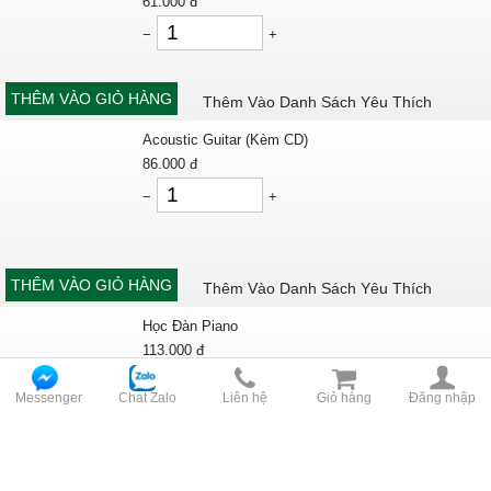
61.000
đ
−
+
THÊM VÀO GIỎ HÀNG
Thêm Vào Danh Sách Yêu Thích
Acoustic Guitar (Kèm CD)
86.000
đ
−
+
THÊM VÀO GIỎ HÀNG
Thêm Vào Danh Sách Yêu Thích
Học Đàn Piano
113.000
đ
−
+
Messenger
Chat Zalo
Liên hệ
Giỏ hàng
Đăng nhập
THÊM VÀO GIỎ HÀNG
Thêm Vào Danh Sách Yêu Thích