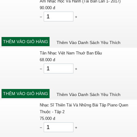
Âm Nhạc Học Và Hành (Tái Bản Lần 1- 2017)
90.000
đ
−
+
THÊM VÀO GIỎ HÀNG
Thêm Vào Danh Sách Yêu Thích
Tân Nhạc Việt Nam Thuở Ban Đầu
68.000
đ
−
+
THÊM VÀO GIỎ HÀNG
Thêm Vào Danh Sách Yêu Thích
Nhạc Sĩ Thiên Tài Và Những Bài Tập Piano Quen
Thuộc - Tập 2
75.000
đ
−
+