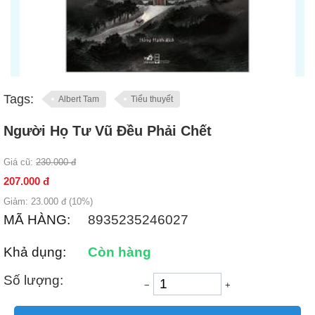
Tags:
Albert Tam
Tiểu thuyết
Người Họ Tư Vũ Đều Phải Chết
Giá cũ:
230.000
đ
207.000
đ
Giảm:
23.000
đ (
10
%)
MÃ HÀNG:
8935235246027
Khả dụng:
Còn hàng
Số lượng:
−
+