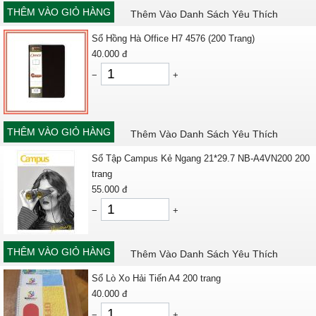
THÊM VÀO GIỎ HÀNG
Thêm Vào Danh Sách Yêu Thích
Sổ Hồng Hà Office H7 4576 (200 Trang)
40.000
đ
−
+
THÊM VÀO GIỎ HÀNG
Thêm Vào Danh Sách Yêu Thích
Sổ Tập Campus Kẻ Ngang 21*29.7 NB-A4VN200 200
trang
55.000
đ
−
+
THÊM VÀO GIỎ HÀNG
Thêm Vào Danh Sách Yêu Thích
Sổ Lò Xo Hải Tiến A4 200 trang
40.000
đ
−
+