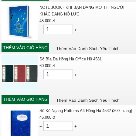
NOTEBOOK - KHI BẠN ĐANG MƠ THÌ NGƯỜI
KHÁC ĐANG NỖ LỰC
45.000
đ
−
+
THÊM VÀO GIỎ HÀNG
Thêm Vào Danh Sách Yêu Thích
Sổ Bìa Da Hồng Hà Office H9 4581
60.000
đ
−
+
THÊM VÀO GIỎ HÀNG
Thêm Vào Danh Sách Yêu Thích
Sổ Kẻ Ngang Patterns A4 Hồng Hà 4532 (300 Trang)
46.000
đ
−
+