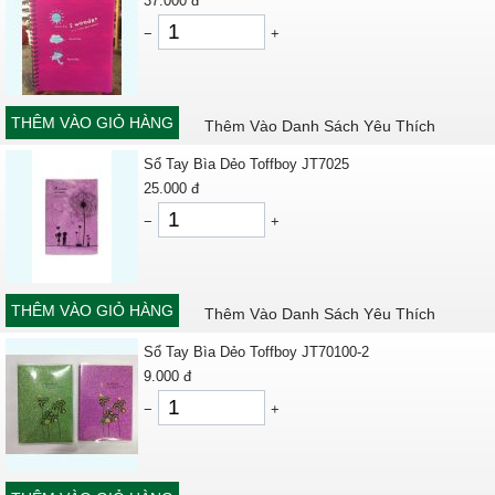
37.000
đ
−
+
THÊM VÀO GIỎ HÀNG
Thêm Vào Danh Sách Yêu Thích
Sổ Tay Bìa Dẻo Toffboy JT7025
25.000
đ
−
+
THÊM VÀO GIỎ HÀNG
Thêm Vào Danh Sách Yêu Thích
Sổ Tay Bìa Dẻo Toffboy JT70100-2
9.000
đ
−
+