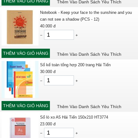
THÊM VÀO GIỎ HÀNG
Thêm Vào Danh Sách Yêu Thích
Notebook - Keep your face to the sunshine and you
can not see a shadow (PCS - 12)
40.000
đ
−
+
THÊM VÀO GIỎ HÀNG
Thêm Vào Danh Sách Yêu Thích
Sổ kế toán tổng hợp 200 trang Hải Tiến
30.000
đ
−
+
THÊM VÀO GIỎ HÀNG
Thêm Vào Danh Sách Yêu Thích
Sổ lò xo A5 Hải Tiến 150x210 HT3774
23.000
đ
−
+