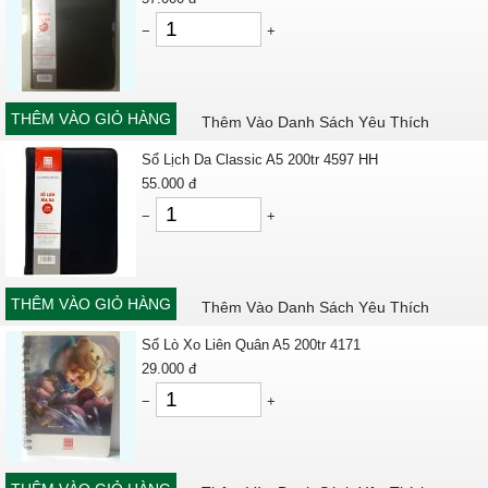
−
+
THÊM VÀO GIỎ HÀNG
Thêm Vào Danh Sách Yêu Thích
Sổ Lịch Da Classic A5 200tr 4597 HH
55.000
đ
−
+
THÊM VÀO GIỎ HÀNG
Thêm Vào Danh Sách Yêu Thích
Sổ Lò Xo Liên Quân A5 200tr 4171
29.000
đ
−
+