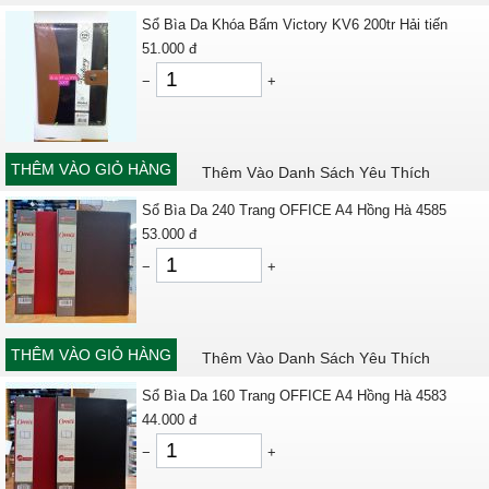
Sổ Bìa Da Khóa Bấm Victory KV6 200tr Hải tiến
51.000
đ
−
+
THÊM VÀO GIỎ HÀNG
Thêm Vào Danh Sách Yêu Thích
Sổ Bìa Da 240 Trang OFFICE A4 Hồng Hà 4585
53.000
đ
−
+
THÊM VÀO GIỎ HÀNG
Thêm Vào Danh Sách Yêu Thích
Sổ Bìa Da 160 Trang OFFICE A4 Hồng Hà 4583
44.000
đ
−
+