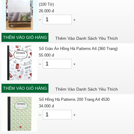
(100 Tờ)
26.000
đ
−
+
THÊM VÀO GIỎ HÀNG
Thêm Vào Danh Sách Yêu Thích
Sổ Giáo Án Hồng Hà Patterns A4 (360 Trang)
55.000
đ
−
+
THÊM VÀO GIỎ HÀNG
Thêm Vào Danh Sách Yêu Thích
Sổ Hồng Hà Patterns 200 Trang A4 4530
34.000
đ
−
+