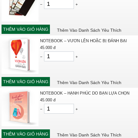
−
+
THÊM VÀO GIỎ HÀNG
Thêm Vào Danh Sách Yêu Thích
NOTEBOOK – VƯƠN LÊN HOẶC BỊ ĐÁNH BẠI
45.000
đ
−
+
THÊM VÀO GIỎ HÀNG
Thêm Vào Danh Sách Yêu Thích
NOTEBOOK – HẠNH PHÚC DO BẠN LỰA CHỌN
45.000
đ
−
+
THÊM VÀO GIỎ HÀNG
Thêm Vào Danh Sách Yêu Thích