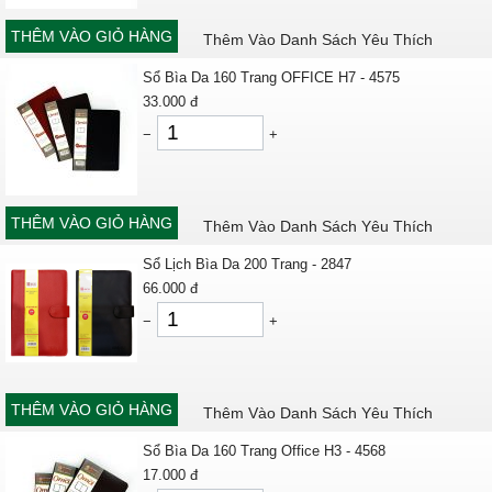
THÊM VÀO GIỎ HÀNG
Thêm Vào Danh Sách Yêu Thích
Sổ Bìa Da 160 Trang OFFICE H7 - 4575
33.000
đ
−
+
THÊM VÀO GIỎ HÀNG
Thêm Vào Danh Sách Yêu Thích
Sổ Lịch Bìa Da 200 Trang - 2847
66.000
đ
−
+
THÊM VÀO GIỎ HÀNG
Thêm Vào Danh Sách Yêu Thích
Sổ Bìa Da 160 Trang Office H3 - 4568
17.000
đ