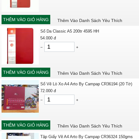
THÊM VÀO GIỎ HÀNG
Thêm Vào Danh Sách Yêu Thích
Sổ Da Classic A5 200tr 4595 HH
54.000
đ
−
+
THÊM VÀO GIỎ HÀNG
Thêm Vào Danh Sách Yêu Thích
Sổ Vẽ Lò Xo A4 Arto By Campap CR36194 (20 Tờ)
72.000
đ
−
+
THÊM VÀO GIỎ HÀNG
Thêm Vào Danh Sách Yêu Thích
Tập Giấy Vẽ A4 Arto By Campap CR36324 150gms