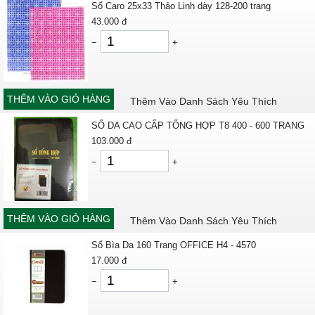
Sổ Caro 25x33 Thảo Linh dày 128-200 trang
43.000
đ
−
+
THÊM VÀO GIỎ HÀNG
Thêm Vào Danh Sách Yêu Thích
SỔ DA CAO CẤP TỔNG HỢP T8 400 - 600 TRANG
103.000
đ
−
+
THÊM VÀO GIỎ HÀNG
Thêm Vào Danh Sách Yêu Thích
Sổ Bìa Da 160 Trang OFFICE H4 - 4570
17.000
đ
−
+