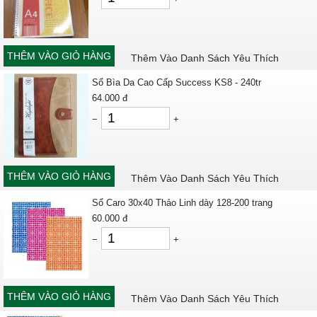
THÊM VÀO GIỎ HÀNG
Thêm Vào Danh Sách Yêu Thích
Sổ Bìa Da Cao Cấp Success KS8 - 240tr
64.000
đ
−
+
THÊM VÀO GIỎ HÀNG
Thêm Vào Danh Sách Yêu Thích
Sổ Caro 30x40 Thảo Linh dày 128-200 trang
60.000
đ
−
+
THÊM VÀO GIỎ HÀNG
Thêm Vào Danh Sách Yêu Thích