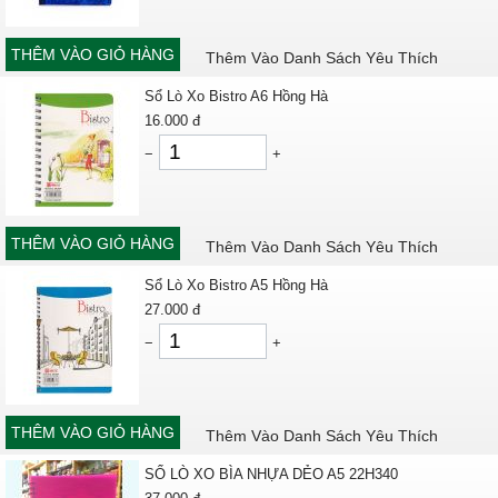
THÊM VÀO GIỎ HÀNG
Thêm Vào Danh Sách Yêu Thích
Sổ Lò Xo Bistro A6 Hồng Hà
16.000
đ
−
+
THÊM VÀO GIỎ HÀNG
Thêm Vào Danh Sách Yêu Thích
Sổ Lò Xo Bistro A5 Hồng Hà
27.000
đ
−
+
THÊM VÀO GIỎ HÀNG
Thêm Vào Danh Sách Yêu Thích
SỔ LÒ XO BÌA NHỰA DẺO A5 22H340