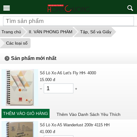
Tìm
kiếm
Trang chủ
II. VĂN PHÒNG PHẨM
Tập, Sổ và Giấy
Các loại sổ
Sản phẩm mới nhất
Sổ Lò Xo A6 Let's Fly HH- 4000
15.000
đ
−
+
THÊM VÀO GIỎ HÀNG
Thêm Vào Danh Sách Yêu Thích
Sổ Lò Xo A5 Wanderlust 200tr 4115 HH
41.000
đ