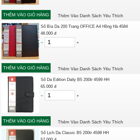
THÊM VÀO GIỎ HÀNG
Thêm Vào Danh Sách Yêu Thích
Sổ Bìa Da 200 Trang OFFICE A4 Hồng Hà 4584
48.000
đ
−
+
THÊM VÀO GIỎ HÀNG
Thêm Vào Danh Sách Yêu Thích
Sổ Da Edition Daily B5 200tr 4599 HH
65.000
đ
−
+
THÊM VÀO GIỎ HÀNG
Thêm Vào Danh Sách Yêu Thích
Sổ Lịch Da Classic B5 200tr 4598 HH
57.000
đ