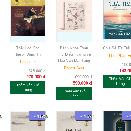
Triết Học Cho
Bách Khoa Toàn
Chia Sẻ Từ Trái
Người Đãng Trí
Thư Biểu Tượng và
Thích Pháp H
Hoa Văn Mật Tạng
Larousse
168.
Robert Beer
143.0
328.000
đ
279.000
đ
690.000
đ
Thêm Vào Gi
590.000
đ
Hàng
Thêm Vào Giỏ
Hàng
Thêm Vào Giỏ
Hàng
%
- 15%
- 15%
-