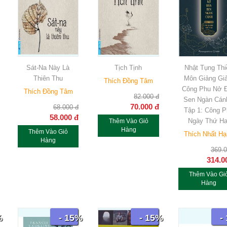
Sát-Na Này Là
Tịch Tịnh
Nhật Tụng Thi
Thiên Thu
Môn Giảng Giả
Thích Đồng Tâm
Công Phu Nở 
Thích Đồng Tâm
82.000
đ
Sen Ngàn Cán
70.000
đ
68.000
đ
Tập 1: Công P
58.000
đ
Ngày Thứ Ha
Thêm Vào Giỏ
Hàng
Thêm Vào Giỏ
Thích Nhất H
Hàng
369.
314.0
Thêm Vào Gi
Hàng
%
- 15%
- 15%
-