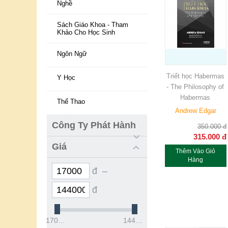
Nghề
Sách Giáo Khoa - Tham
Khảo Cho Học Sinh
Ngôn Ngữ
Triết học Habermas
Y Học
- The Philosophy of
Habermas
Thể Thao
Andrew Edgar
Công Ty Phát Hành
350.000
đ
315.000
đ
Giá
Thêm Vào Giỏ
Hàng
đ –
đ
17000đ
1440000đ