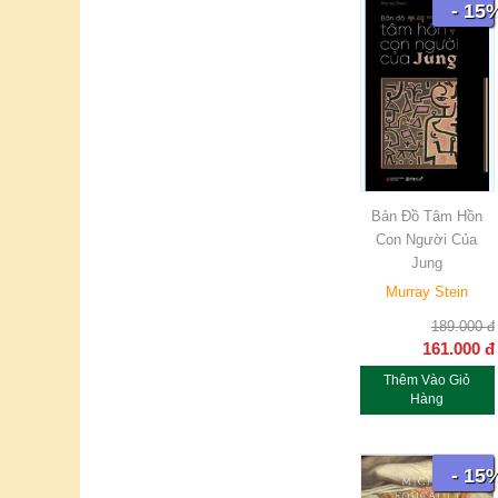
- 15
Bản Đồ Tâm Hồn
Con Người Của
Jung
Murray Stein
189.000
đ
161.000
đ
Thêm Vào Giỏ
Hàng
- 15