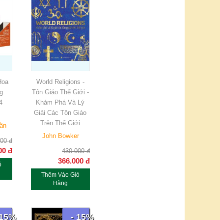
Hoa
World Religions -
g
Tôn Giáo Thế Giới -
4
Khám Phá Và Lý
Giải Các Tôn Giáo
Trên Thế Giới
ần
John Bowker
000
đ
00
đ
430.000
đ
366.000
đ
ỏ
Thêm Vào Giỏ
Hàng
 15%
- 15%