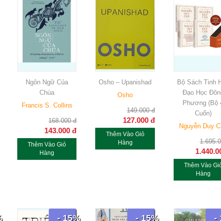
Ngôn Ngữ Của
Osho – Upanishad
Bộ Sách Tinh 
Chúa
Đạo Học Đôn
Osho
Phương (Bộ 
Francis S. Collins
149.000
đ
Cuốn)
127.000
đ
168.000
đ
Nguyễn Duy C
143.000
đ
Thêm Vào Giỏ
1.695.
Hàng
Thêm Vào Giỏ
1.440.0
Hàng
Thêm Vào Gi
Hàng
%
- 15%
- 15%
-