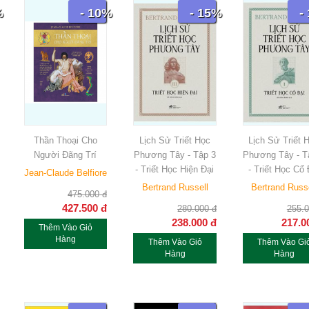
%
- 10%
- 15%
-
Thần Thoại Cho
Lịch Sử Triết Học
Lịch Sử Triết 
Người Đãng Trí
Phương Tây - Tập 3
Phương Tây - T
- Triết Học Hiện Đại
- Triết Học Cổ 
Jean-Claude Belfiore
Bertrand Russell
Bertrand Russ
475.000
đ
427.500
đ
280.000
đ
255.
238.000
đ
217.0
Thêm Vào Giỏ
Hàng
Thêm Vào Giỏ
Thêm Vào Gi
Hàng
Hàng