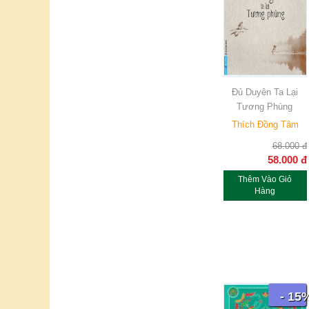
Đủ Duyên Ta Lại
Tương Phùng
Thích Đồng Tâm
68.000
đ
58.000
đ
Thêm Vào Giỏ
Hàng
- 15