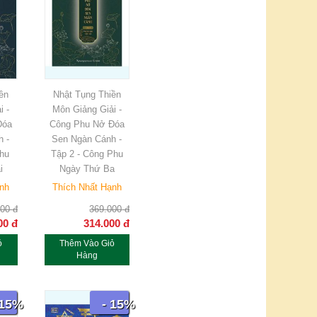
ền
Nhật Tụng Thiền
i -
Môn Giảng Giải -
Đóa
Công Phu Nở Đóa
h -
Sen Ngàn Cánh -
hu
Tập 2 - Công Phu
i
Ngày Thứ Ba
ạnh
Thích Nhất Hạnh
000
đ
369.000
đ
00
đ
314.000
đ
ỏ
Thêm Vào Giỏ
Hàng
 15%
- 15%