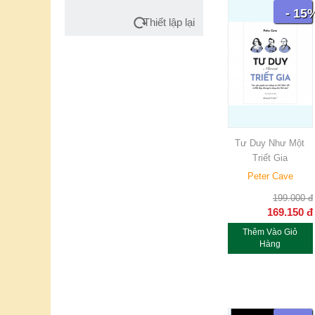
- 15
Thiết lập lại
Tư Duy Như Một
Triết Gia
Peter Cave
199.000
đ
169.150
đ
Thêm Vào Giỏ
Hàng