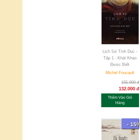
Lịch Sử Tính Dục -
Tập 1 - Khát Khao
Được Biết
Michel Foucault
155.000
đ
132.000
đ
Thêm Vào Giỏ
Hàng
- 15