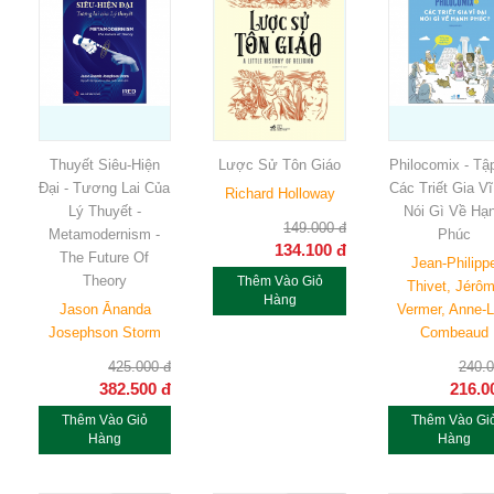
Thuyết Siêu-Hiện
Lược Sử Tôn Giáo
Philocomix - Tập
Đại - Tương Lai Của
Các Triết Gia Vĩ
Richard Holloway
Lý Thuyết -
Nói Gì Về Hạ
149.000
đ
Metamodernism -
Phúc
134.100
đ
The Future Of
Jean-Philipp
Theory
Thêm Vào Giỏ
Thivet, Jérô
Hàng
Jason Ānanda
Vermer, Anne-L
Josephson Storm
Combeaud
425.000
đ
240.
382.500
đ
216.0
Thêm Vào Giỏ
Thêm Vào Gi
Hàng
Hàng