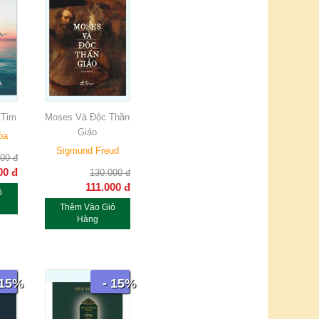
 Tim
Moses Và Độc Thần
Giáo
òa
Sigmund Freud
000
đ
00
đ
130.000
đ
111.000
đ
ỏ
Thêm Vào Giỏ
Hàng
 15%
- 15%