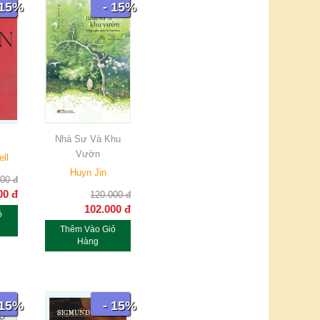
 15%
- 15%
Nhà Sư Và Khu
Vườn
ell
Huyn Jin
000
đ
00
đ
120.000
đ
102.000
đ
ỏ
Thêm Vào Giỏ
Hàng
 15%
- 15%