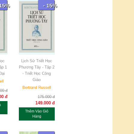
 15%
- 15%
Học
Lịch Sử Triết Học
ập 1
Phương Tây - Tập 2
Đại
- Triết Học Công
Giáo
ell
Bertrand Russell
000
đ
00
đ
175.000
đ
149.000
đ
ỏ
Thêm Vào Giỏ
Hàng