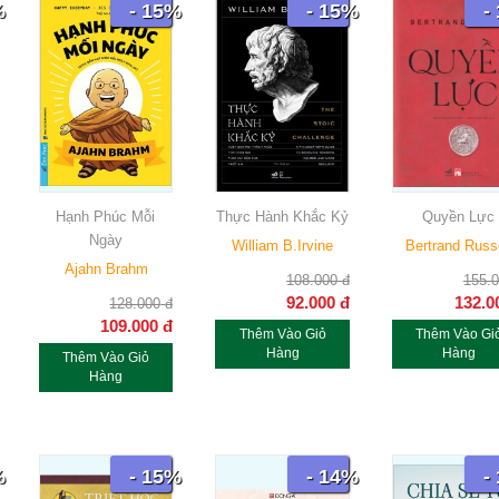
%
- 15%
- 15%
-
Hạnh Phúc Mỗi
Thực Hành Khắc Kỷ
Quyền Lực
Ngày
William B.Irvine
Bertrand Russ
Ajahn Brahm
108.000
đ
155.
92.000
đ
132.0
128.000
đ
109.000
đ
Thêm Vào Giỏ
Thêm Vào Gi
Hàng
Hàng
Thêm Vào Giỏ
Hàng
%
- 15%
- 14%
-