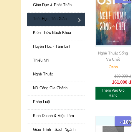
Giáo Dục & Phát Triển
Triết Học, Tôn Giáo
Kiến Thức Bách Khoa
Huyền Học - Tâm Linh
Nghệ Thuật Sống
Và Chết
Thiếu Nhi
Osho
Nghệ Thuật
189.000
đ
161.000
đ
Nữ Công Gia Chánh
Thêm Vào Giỏ
Hàng
Pháp Luật
Kinh Doanh & Việc Làm
- 10
Giáo Trình - Sách Ngành