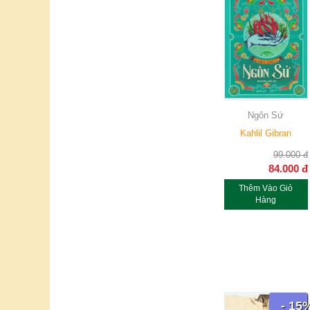
Ngôn Sứ
Kahlil Gibran
99.000
đ
84.000
đ
Thêm Vào Giỏ
Hàng
- 15