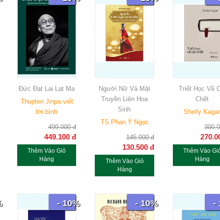
Đức Đạt Lai Lạt Ma
Người Nữ Và Mật
Triết Học Về C
Truyền Liên Hoa
Chết
Thupten Jinpa viết
Sinh
lời bình
Shelly Kaga
TS Phan Ý Ngọc
499.000
đ
300.
449.100
đ
270.0
145.000
đ
130.500
đ
Thêm Vào Giỏ
Thêm Vào Gi
Hàng
Hàng
Thêm Vào Giỏ
Hàng
%
- 10%
- 10%
-