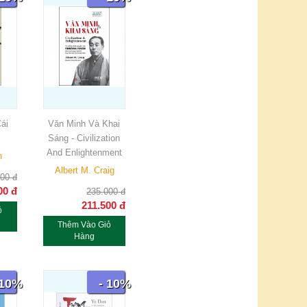
ái
Văn Minh Và Khai
Sáng - Civilization
And Enlightenment
n
Albert M. Craig
000
đ
00
đ
235.000
đ
211.500
đ
ỏ
Thêm Vào Giỏ
Hàng
 10%
- 10%