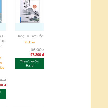
 1 -
Trang Tử Tâm Đắc
 Đại
Yu Dan
nh
108.000
đ
97.200
đ
e
Thêm Vào Giỏ
me
Hàng
ise
000
đ
00
đ
ỏ