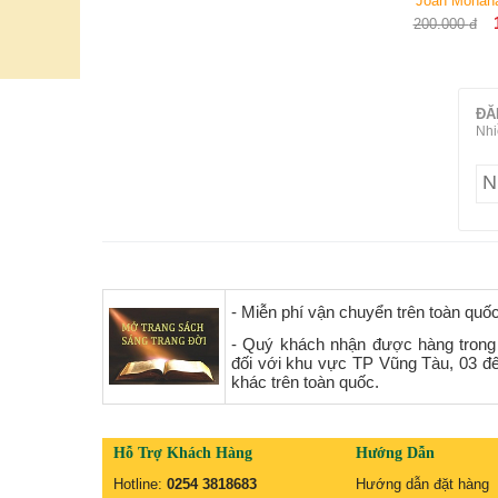
Joan Monahan Watson
180.000
đ
200.000
đ
ĐĂ
Nhi
- Miễn phí vận chuyển trên toàn quố
- Quý khách nhận được hàng trong
đối với khu vực TP Vũng Tàu, 03 đ
khác trên toàn quốc.
Hỗ Trợ Khách Hàng
Hướng Dẫn
Hotline:
0254 3818683
Hướng dẫn đặt hàng