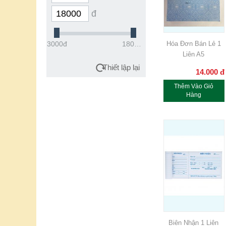
đ
Hóa Đơn Bán Lẻ 1
3000đ
18000đ
Liên A5
Thiết lập lại
14.000
đ
Thêm Vào Giỏ
Hàng
Biên Nhận 1 Liên