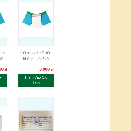
iên
Cùi xé order 2 liên
10
không chữ 6x9
00
đ
3.000
đ
ỏ
Thêm Vào Giỏ
Hàng