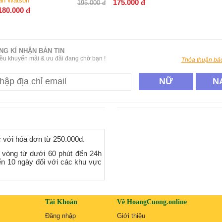
175.000
đ
195.000
đ
NG KÍ NHẬN BẢN TIN
ều khuyến mãi & ưu đãi đang chờ bạn !
Thỏa thuận bảo
NỮ
N
c với hóa đơn từ 250.000đ.
 vòng từ dưới 60 phút đến 24h
ến 10 ngày đối với các khu vực
Tài Khoản
Về HoangCuong.online
Đăng nhập
Giới thiệu