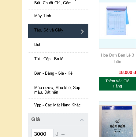
Bút, Chuốt Chì, Gôm
Máy Tính
Tập, Sổ và Giấy
Bút
Hóa Đơn Bán Lẻ 3
Túi - Cặp - Ba lô
Liên
18.000
đ
Bàn - Bảng - Giá - Kệ
Thêm Vào Giỏ
Hàng
Màu nước, Màu khô, Sáp
màu, Đất nặn
Vpp - Các Mặt Hàng Khác
Giá
đ –