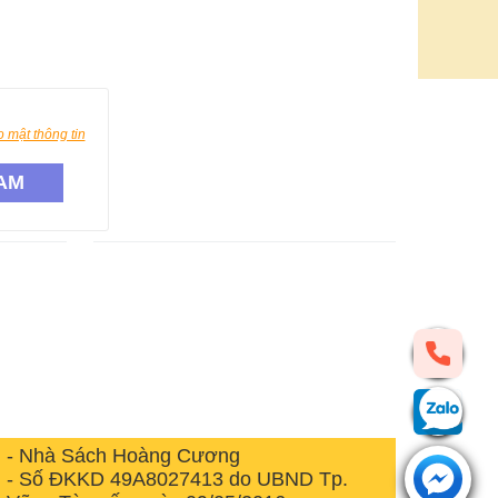
 mật thông tin
AM
- Nhà Sách Hoàng Cương
- Số ĐKKD 49A8027413 do UBND Tp.