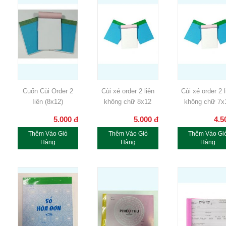
Cuốn Cùi Order 2
Cùi xé order 2 liên
Cùi xé order 2 l
Iiên (8x12)
không chữ 8x12
không chữ 7x
5.000
đ
5.000
đ
4.5
Thêm Vào Giỏ
Thêm Vào Giỏ
Thêm Vào Gi
Hàng
Hàng
Hàng