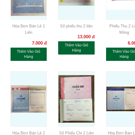
Hóa Đơn Bán Lẻ 1
Sổ phiếu thu 2 liên
Phiếu Thu 2 L
Liên
Mỏng
13.000
đ
7.000
đ
6.0
Thêm Vào Giỏ
Hàng
Thêm Vào Giỏ
Thêm Vào Gi
Hàng
Hàng
Hóa Đơn Bán Lẻ 2
Sổ Phiếu Chi 2 Liên
Hóa Đơn Bán L