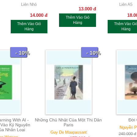
Liên Nhỏ
Liên A5
13.000
đ
14.000
đ
18.0
Thêm Vào Giỏ
Hàng
Thêm Vào Giỏ
Thêm Vào Gi
Hàng
Hàng
- 10%
- 10%
 Chủ Nhật Của Một Thị Dân
Đời Gió Bụi
Paris
Nguyễn Phan Quế Mai
Guy De Maupassant
216.000
đ
240.000
đ