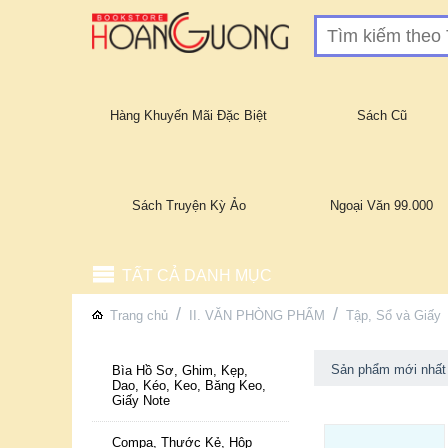
Hàng Khuyến Mãi Đặc Biệt
Sách Cũ
Sách Truyện Kỳ Ảo
Ngoại Văn 99.000
TẤT CẢ DANH MỤC
/
/
Trang chủ
II. VĂN PHÒNG PHẨM
Tập, Sổ và Giấy
Sản phẩm mới nhất
Bìa Hồ Sơ, Ghim, Kẹp,
Dao, Kéo, Keo, Băng Keo,
Giấy Note
Compa, Thước Kẻ, Hộp