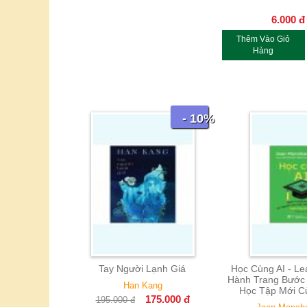
6.000
đ
Thêm Vào Giỏ
Hàng
- 10%
- 10%
ay Người Lạnh Giá
Học Cùng AI - Learning With AI -
Những
Hành Trang Bước Vào Kỷ Nguyên
Han Kang
Học Tập Mới Của Nhân Loại
175.000
đ
5.000
đ