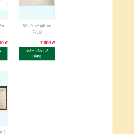
iên
Sổ cùi vé giữ xe
(7x16)
00
đ
7.000
đ
ỏ
Thêm Vào Giỏ
Hàng
ẻ 2