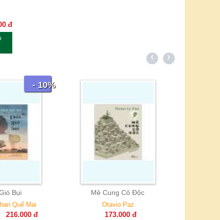
00
đ
ỏ
- 10%
Hành Trình Thống Trị Thế Giới
Của Youtube - Like, Comment,
Subscribe
Mark Bergen
223.000
đ
248.000
đ
Mê Cung Cô Độc
Otavio Paz
173.000
đ