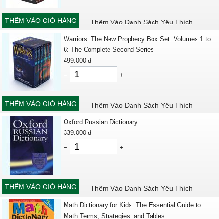
THÊM VÀO GIỎ HÀNG
Thêm Vào Danh Sách Yêu Thích
Warriors: The New Prophecy Box Set: Volumes 1 to
6: The Complete Second Series
499.000
đ
−
+
THÊM VÀO GIỎ HÀNG
Thêm Vào Danh Sách Yêu Thích
Oxford Russian Dictionary
339.000
đ
−
+
THÊM VÀO GIỎ HÀNG
Thêm Vào Danh Sách Yêu Thích
Math Dictionary for Kids: The Essential Guide to
Math Terms, Strategies, and Tables