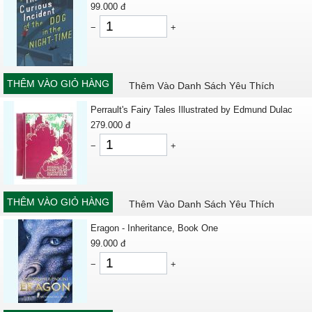
99.000
đ
−
+
THÊM VÀO GIỎ HÀNG
Thêm Vào Danh Sách Yêu Thích
Perrault's Fairy Tales Illustrated by Edmund Dulac
279.000
đ
−
+
THÊM VÀO GIỎ HÀNG
Thêm Vào Danh Sách Yêu Thích
Eragon - Inheritance, Book One
99.000
đ
−
+