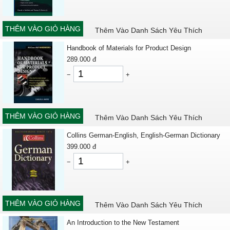
THÊM VÀO GIỎ HÀNG
Thêm Vào Danh Sách Yêu Thích
Handbook of Materials for Product Design
289.000
đ
−
+
THÊM VÀO GIỎ HÀNG
Thêm Vào Danh Sách Yêu Thích
Collins German-English, English-German Dictionary
399.000
đ
−
+
THÊM VÀO GIỎ HÀNG
Thêm Vào Danh Sách Yêu Thích
An Introduction to the New Testament