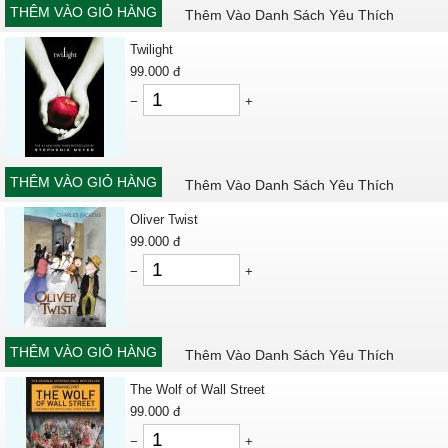
THÊM VÀO GIỎ HÀNG
Thêm Vào Danh Sách Yêu Thích
Twilight
99.000
đ
−
+
THÊM VÀO GIỎ HÀNG
Thêm Vào Danh Sách Yêu Thích
Oliver Twist
99.000
đ
−
+
THÊM VÀO GIỎ HÀNG
Thêm Vào Danh Sách Yêu Thích
The Wolf of Wall Street
99.000
đ
−
+