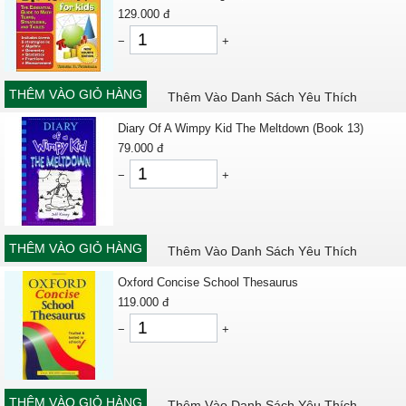
129.000
đ
−
+
THÊM VÀO GIỎ HÀNG
Thêm Vào Danh Sách Yêu Thích
Diary Of A Wimpy Kid The Meltdown (Book 13)
79.000
đ
−
+
THÊM VÀO GIỎ HÀNG
Thêm Vào Danh Sách Yêu Thích
Oxford Concise School Thesaurus
119.000
đ
−
+
THÊM VÀO GIỎ HÀNG
Thêm Vào Danh Sách Yêu Thích