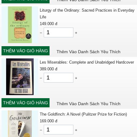
Liturgy of the Ordinary: Sacred Practices in Everyday
Life
149.000
đ
−
+
THÊM VÀO GIỎ HÀNG
Thêm Vào Danh Sách Yêu Thích
Les Miserables: Complete and Unabridged Hardcover
389.000
đ
−
+
THÊM VÀO GIỎ HÀNG
Thêm Vào Danh Sách Yêu Thích
The Goldfinch: A Novel (Pulitzer Prize for Fiction)
169.000
đ
−
+