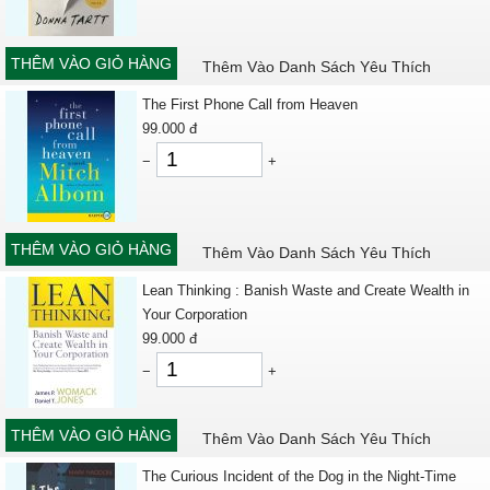
THÊM VÀO GIỎ HÀNG
Thêm Vào Danh Sách Yêu Thích
The First Phone Call from Heaven
99.000
đ
−
+
THÊM VÀO GIỎ HÀNG
Thêm Vào Danh Sách Yêu Thích
Lean Thinking : Banish Waste and Create Wealth in
Your Corporation
99.000
đ
−
+
THÊM VÀO GIỎ HÀNG
Thêm Vào Danh Sách Yêu Thích
The Curious Incident of the Dog in the Night-Time