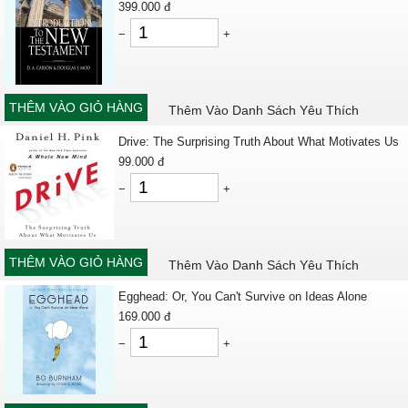
399.000
đ
−
+
THÊM VÀO GIỎ HÀNG
Thêm Vào Danh Sách Yêu Thích
Drive: The Surprising Truth About What Motivates Us
99.000
đ
−
+
THÊM VÀO GIỎ HÀNG
Thêm Vào Danh Sách Yêu Thích
Egghead: Or, You Can't Survive on Ideas Alone
169.000
đ
−
+