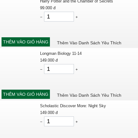
Harry Potter and the Chamber of Secrets
99.000
đ
−
+
THÊM VÀO GIỎ HÀNG
Thêm Vào Danh Sách Yêu Thích
Longman Biology 11-14
149.000
đ
−
+
THÊM VÀO GIỎ HÀNG
Thêm Vào Danh Sách Yêu Thích
Scholastic Discover More: Night Sky
149.000
đ
−
+