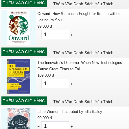
THÊM VÀO GIỎ HÀNG
Thêm Vào Danh Sách Yêu Thích
Onward: How Starbucks Fought for Its Life without
Losing Its Soul
99.000
đ
−
+
THÊM VÀO GIỎ HÀNG
Thêm Vào Danh Sách Yêu Thích
The Innovator's Dilemma: When New Technologies
Cause Great Firms to Fail
169.000
đ
−
+
THÊM VÀO GIỎ HÀNG
Thêm Vào Danh Sách Yêu Thích
Little Women: Illustrated by Ella Bailey
99.000
đ
−
+