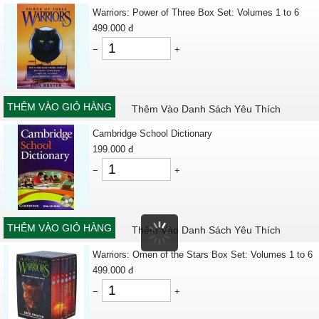
Warriors: Power of Three Box Set: Volumes 1 to 6
499.000
đ
−
+
THÊM VÀO GIỎ HÀNG
Thêm Vào Danh Sách Yêu Thích
Cambridge School Dictionary
199.000
đ
−
+
THÊM VÀO GIỎ HÀNG
Thêm Vào Danh Sách Yêu Thích
Warriors: Omen of the Stars Box Set: Volumes 1 to 6
499.000
đ
−
+