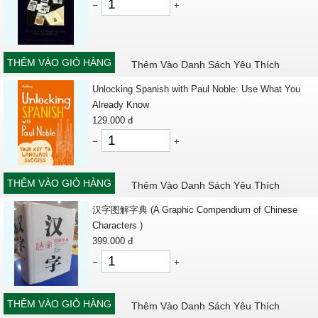
−
+
THÊM VÀO GIỎ HÀNG
Thêm Vào Danh Sách Yêu Thích
Unlocking Spanish with Paul Noble: Use What You
Already Know
129.000
đ
−
+
THÊM VÀO GIỎ HÀNG
Thêm Vào Danh Sách Yêu Thích
汉字图解字典 (A Graphic Compendium of Chinese
Characters )
399.000
đ
−
+
THÊM VÀO GIỎ HÀNG
Thêm Vào Danh Sách Yêu Thích