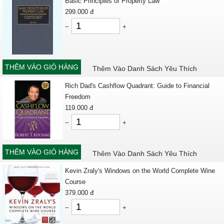
Basic Principles of Property Law
299.000
đ
−
+
THÊM VÀO GIỎ HÀNG
Thêm Vào Danh Sách Yêu Thích
Rich Dad's Cashflow Quadrant: Guide to Financial
Freedom
119.000
đ
−
+
THÊM VÀO GIỎ HÀNG
Thêm Vào Danh Sách Yêu Thích
Kevin Zraly's Windows on the World Complete Wine
Course
379.000
đ
−
+