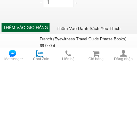
−
+
THÊM VÀO GIỎ HÀNG
Thêm Vào Danh Sách Yêu Thích
French (Eyewitness Travel Guide Phrase Books)
69.000
đ
−
+
Messenger
Chat Zalo
Liên hệ
Giỏ hàng
Đăng nhập
THÊM VÀO GIỎ HÀNG
Thêm Vào Danh Sách Yêu Thích
The Four: The Hidden DNA of Amazon, Apple,
Facebook, and Google
99.000
đ
−
+
THÊM VÀO GIỎ HÀNG
Thêm Vào Danh Sách Yêu Thích