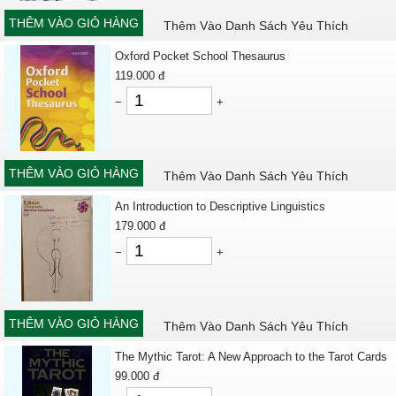
THÊM VÀO GIỎ HÀNG
Thêm Vào Danh Sách Yêu Thích
Oxford Pocket School Thesaurus
119.000
đ
−
+
THÊM VÀO GIỎ HÀNG
Thêm Vào Danh Sách Yêu Thích
An Introduction to Descriptive Linguistics
179.000
đ
−
+
THÊM VÀO GIỎ HÀNG
Thêm Vào Danh Sách Yêu Thích
The Mythic Tarot: A New Approach to the Tarot Cards
99.000
đ