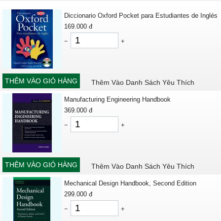
Diccionario Oxford Pocket para Estudiantes de Inglés
169.000
đ
−
+
THÊM VÀO GIỎ HÀNG
Thêm Vào Danh Sách Yêu Thích
Manufacturing Engineering Handbook
369.000
đ
−
+
THÊM VÀO GIỎ HÀNG
Thêm Vào Danh Sách Yêu Thích
Mechanical Design Handbook, Second Edition
299.000
đ
−
+