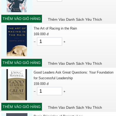
THÊM VÀO GIỎ HÀNG
Thêm Vào Danh Sách Yêu Thích
The Art of Racing in the Rain
169.000
đ
−
+
THÊM VÀO GIỎ HÀNG
Thêm Vào Danh Sách Yêu Thích
Good Leaders Ask Great Questions: Your Foundation
for Successful Leadership
159.000
đ
−
+
THÊM VÀO GIỎ HÀNG
Thêm Vào Danh Sách Yêu Thích