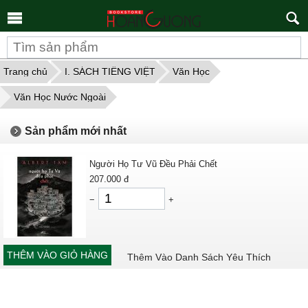
Tìm
kiếm
Trang chủ
I. SÁCH TIẾNG VIỆT
Văn Học
Văn Học Nước Ngoài
Sản phẩm mới nhất
Người Họ Tư Vũ Đều Phải Chết
207.000
đ
−
+
THÊM VÀO GIỎ HÀNG
Thêm Vào Danh Sách Yêu Thích