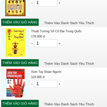
−
+
THÊM VÀO GIỎ HÀNG
Thêm Vào Danh Sách Yêu Thích
Thuật Tướng Số Cổ Đại Trung Quốc
178.000
đ
−
+
THÊM VÀO GIỎ HÀNG
Thêm Vào Danh Sách Yêu Thích
Xem Tay Đoán Người
119.000
đ
−
+
THÊM VÀO GIỎ HÀNG
Thêm Vào Danh Sách Yêu Thích