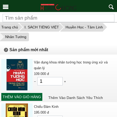
Tìm
kiếm
Trang chủ
I. SÁCH TIẾNG VIỆT
Huyền Học - Tâm Linh
Nhân Tướng
Sản phẩm mới nhất
Vận dụng khoa nhân tướng học trong ứng xử và
quản lý
109.000
đ
−
+
THÊM VÀO GIỎ HÀNG
Thêm Vào Danh Sách Yêu Thích
Chiếu Đảm Kinh
195.000
đ