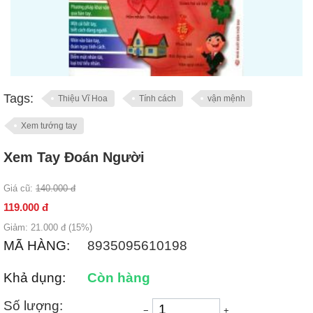
Tags:
Thiệu Vĩ Hoa
Tính cách
vận mệnh
Xem tướng tay
Xem Tay Đoán Người
Giá cũ:
140.000
đ
119.000
đ
Giảm:
21.000
đ (
15
%)
MÃ HÀNG:
8935095610198
Khả dụng:
Còn hàng
Số lượng:
−
+