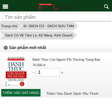
Tìm
kiếm
Trang chủ
III. SÁCH CŨ - SÁCH SƯU TẦM
Sách Cũ Về Tâm Lý, Kỹ Năng, Kinh Doanh
Sản phẩm mới nhất
Đánh Thức Con Người Phi Thường Trong Bạn
70.000
đ
−
+
THÊM VÀO GIỎ HÀNG
Thêm Vào Danh Sách Yêu Thích