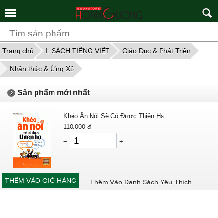
Tìm
kiếm
Trang chủ
I. SÁCH TIẾNG VIỆT
Giáo Dục & Phát Triển
Nhận thức & Ứng Xử
Sản phẩm mới nhất
Khéo Ăn Nói Sẽ Có Được Thiên Hạ
110.000
đ
−
+
THÊM VÀO GIỎ HÀNG
Thêm Vào Danh Sách Yêu Thích