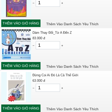
−
+
THÊM VÀO GIỎ HÀNG
Thêm Vào Danh Sách Yêu Thích
Dám Thay Đổi_Từ A Đến Z
83.000
đ
−
+
THÊM VÀO GIỎ HÀNG
Thêm Vào Danh Sách Yêu Thích
Đừng Coi Ai Đó Là Cả Thế Giới
63.000
đ
−
+
THÊM VÀO GIỎ HÀNG
Thêm Vào Danh Sách Yêu Thích