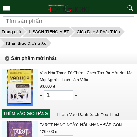
Tìm
kiếm
Trang chủ
I. SÁCH TIẾNG VIỆT
Giáo Dục & Phát Triển
Nhận thức & Ứng Xử
Sản phẩm mới nhất
Văn Hóa Trong Tổ Chức - Cách Tạo Ra Một Nơi Mà
Mọi Người Thích Làm Việc
93.000
đ
−
+
THÊM VÀO GIỎ HÀNG
Thêm Vào Danh Sách Yêu Thích
TAROT HẰNG NGÀY- HỎI NHANH ĐÁP GỌN
126.000
đ