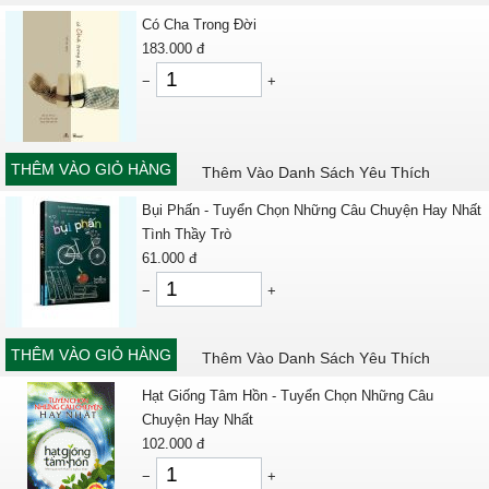
Có Cha Trong Đời
183.000
đ
−
+
THÊM VÀO GIỎ HÀNG
Thêm Vào Danh Sách Yêu Thích
Bụi Phấn - Tuyển Chọn Những Câu Chuyện Hay Nhất
Tình Thầy Trò
61.000
đ
−
+
THÊM VÀO GIỎ HÀNG
Thêm Vào Danh Sách Yêu Thích
Hạt Giống Tâm Hồn - Tuyển Chọn Những Câu
Chuyện Hay Nhất
102.000
đ
−
+