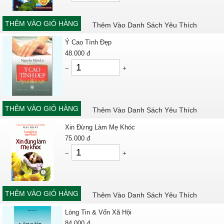
THÊM VÀO GIỎ HÀNG
Thêm Vào Danh Sách Yêu Thích
Ý Cao Tình Đẹp
48.000
đ
−
+
THÊM VÀO GIỎ HÀNG
Thêm Vào Danh Sách Yêu Thích
Xin Đừng Làm Mẹ Khóc
75.000
đ
−
+
THÊM VÀO GIỎ HÀNG
Thêm Vào Danh Sách Yêu Thích
Lòng Tin & Vốn Xã Hội
84.000
đ