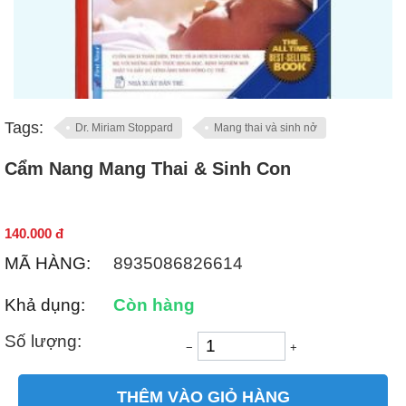
Tags:
Dr. Miriam Stoppard
Mang thai và sinh nở
Cẩm Nang Mang Thai & Sinh Con
140.000
đ
MÃ HÀNG:
8935086826614
Khả dụng:
Còn hàng
Số lượng:
−
+
THÊM VÀO GIỎ HÀNG