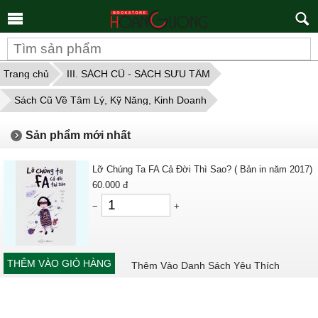
Tìm
kiếm
Trang chủ
III. SÁCH CŨ - SÁCH SƯU TẦM
Sách Cũ Về Tâm Lý, Kỹ Năng, Kinh Doanh
Sản phẩm mới nhất
Lỡ Chúng Ta FA Cả Đời Thì Sao? ( Bản in năm 2017)
60.000
đ
−
+
THÊM VÀO GIỎ HÀNG
Thêm Vào Danh Sách Yêu Thích