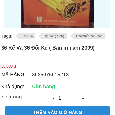
Tags:
Hầu Gia
Kỹ Năng Sống
Phát triển bản thân
36 Kế Và 36 Đối Kế ( Bản in năm 2009)
50.000
đ
MÃ HÀNG:
8935075915213
Khả dụng:
Còn hàng
Số lượng:
−
+
THÊM VÀO GIỎ HÀNG