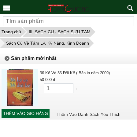
Tìm
kiếm
Trang chủ
III. SÁCH CŨ - SÁCH SƯU TẦM
Sách Cũ Về Tâm Lý, Kỹ Năng, Kinh Doanh
Sản phẩm mới nhất
36 Kế Và 36 Đối Kế ( Bản in năm 2009)
50.000
đ
−
+
THÊM VÀO GIỎ HÀNG
Thêm Vào Danh Sách Yêu Thích