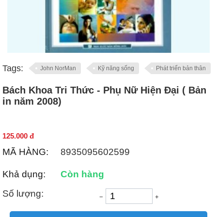
Tags:
John NorMan
Kỹ năng sống
Phát triển bản thân
Bách Khoa Tri Thức - Phụ Nữ Hiện Đại ( Bản
in năm 2008)
125.000
đ
MÃ HÀNG:
8935095602599
Khả dụng:
Còn hàng
Số lượng:
−
+