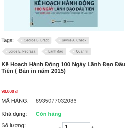
Tags:
George B. Bradt
Jayme A. Check
Jorge E. Pedraza
Lãnh đạo
Quản trị
Kế Hoạch Hành Động 100 Ngày Lãnh Đạo Đầu
Tiên ( Bản in năm 2015)
90.000
đ
MÃ HÀNG:
8935077032086
Khả dụng:
Còn hàng
Số lượng:
−
+