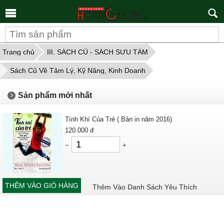
Tìm
kiếm
Trang chủ
III. SÁCH CŨ - SÁCH SƯU TẦM
Sách Cũ Về Tâm Lý, Kỹ Năng, Kinh Doanh
Sản phẩm mới nhất
Tính Khí Của Trẻ ( Bản in năm 2016)
120.000
đ
−
+
THÊM VÀO GIỎ HÀNG
Thêm Vào Danh Sách Yêu Thích