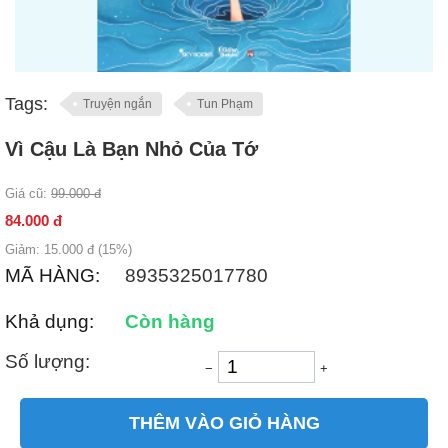
Tags:
Truyện ngắn
Tun Phạm
Vì Cậu Là Bạn Nhỏ Của Tớ
Giá cũ:
99.000
đ
84.000
đ
Giảm:
15.000
đ (
15
%)
MÃ HÀNG:
8935325017780
Khả dụng:
Còn hàng
Số lượng:
−
+
THÊM VÀO GIỎ HÀNG