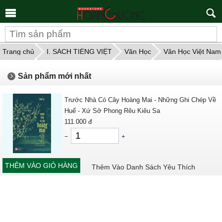
Tìm
kiếm
Trang chủ
I. SÁCH TIẾNG VIỆT
Văn Học
Văn Học Việt Nam
Sản phẩm mới nhất
Trước Nhà Có Cây Hoàng Mai - Những Ghi Chép Về
Huế - Xứ Sở Phong Rêu Kiêu Sa
111.000
đ
−
+
THÊM VÀO GIỎ HÀNG
Thêm Vào Danh Sách Yêu Thích