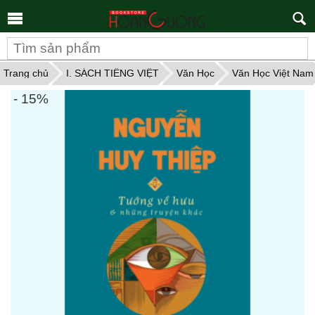
Tìm
kiếm
Trang chủ
I. SÁCH TIẾNG VIỆT
Văn Học
Văn Học Việt Nam
- 15%