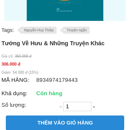
Tags:
Nguyễn Huy Thiệp
Truyện ngắn
Tướng Về Hưu & Những Truyện Khác
Giá cũ:
360.000
đ
306.000
đ
Giảm:
54.000
đ (
15
%)
MÃ HÀNG:
8934974179443
Khả dụng:
Còn hàng
Số lượng:
−
+
THÊM VÀO GIỎ HÀNG