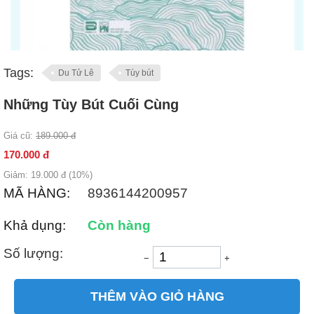
Tags:
Du Tử Lê
Tùy bút
Những Tùy Bút Cuối Cùng
Giá cũ:
189.000
đ
170.000
đ
Giảm:
19.000
đ (
10
%)
MÃ HÀNG:
8936144200957
Khả dụng:
Còn hàng
Số lượng:
−
+
THÊM VÀO GIỎ HÀNG