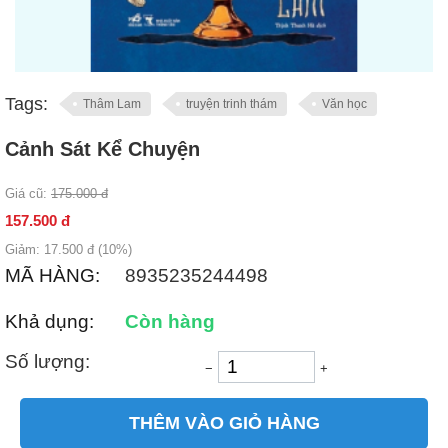
Tags:
Thâm Lam
truyện trinh thám
Văn học
Cảnh Sát Kể Chuyện
Giá cũ:
175.000
đ
157.500
đ
Giảm:
17.500
đ (
10
%)
MÃ HÀNG:
8935235244498
Khả dụng:
Còn hàng
Số lượng:
−
+
THÊM VÀO GIỎ HÀNG