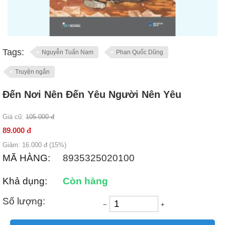
Tags:
Nguyễn Tuấn Nam
Phan Quốc Dũng
Truyện ngắn
Đến Nơi Nên Đến Yêu Người Nên Yêu
Giá cũ:
105.000
đ
89.000
đ
Giảm:
16.000
đ (
15
%)
MÃ HÀNG:
8935325020100
Khả dụng:
Còn hàng
Số lượng:
−
+