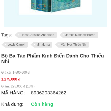
Tags:
Hans Christian Andersen
James Matthew Barrie
Lewis Carroll
MinaLima
Văn Học Thiếu Nhi
Bộ Ba Tác Phẩm Kinh Điển Dành Cho Thiếu
Nhi
Giá cũ:
1.500.000
đ
1.275.000
đ
Giảm:
225.000
đ (
15
%)
MÃ HÀNG:
8936203364262
Khả dụng:
Còn hàng