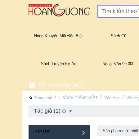
Hàng Khuyến Mãi Đặc Biệt
Sách Cũ
Sách Truyện Kỳ Ảo
Ngoại Văn 99.000
TẤT CẢ DANH MỤC
/
/
/
Trang chủ
I. SÁCH TIẾNG VIỆT
Văn Học
Văn Họ
Tác giả (1)
Sản phẩm mới nhất
Văn Học