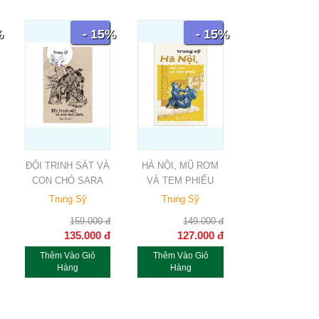
%
- 15%
- 15%
ĐỘI TRINH SÁT VÀ
HÀ NỘI, MŨ RƠM
CON CHÓ SARA
VÀ TEM PHIẾU
Trung Sỹ
Trung Sỹ
159.000
đ
149.000
đ
135.000
đ
127.000
đ
Thêm Vào Giỏ
Thêm Vào Giỏ
Hàng
Hàng