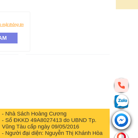
 mật thông tin
AM
- Nhà Sách Hoàng Cương
- Số ĐKKD 49A8027413 do UBND Tp.
Vũng Tàu cấp ngày 09/05/2016
- Người đại diện: Nguyễn Thị Khánh Hòa