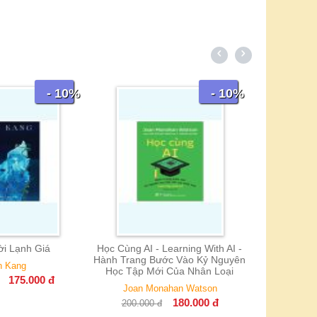
- 10%
- 10%
Những Chủ N
Guy D
195.00
ời Lạnh Giá
Học Cùng AI - Learning With AI -
Hành Trang Bước Vào Kỷ Nguyên
n Kang
Học Tập Mới Của Nhân Loại
175.000
đ
Joan Monahan Watson
180.000
đ
200.000
đ