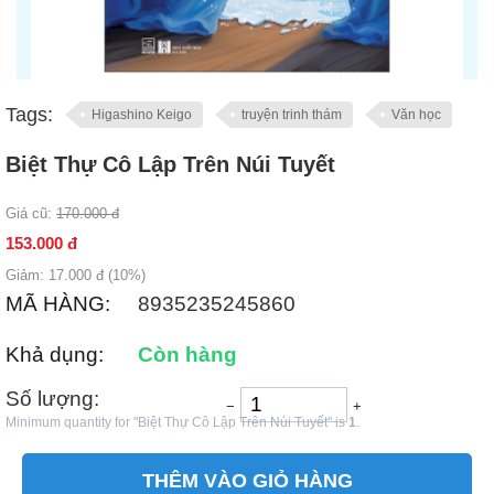
Tags:
Higashino Keigo
truyện trinh thám
Văn học
Biệt Thự Cô Lập Trên Núi Tuyết
Giá cũ:
170.000
đ
153.000
đ
Giảm:
17.000
đ (
10
%)
MÃ HÀNG:
8935235245860
Khả dụng:
Còn hàng
Số lượng:
−
+
Minimum quantity for "Biệt Thự Cô Lập Trên Núi Tuyết" is
1
.
THÊM VÀO GIỎ HÀNG