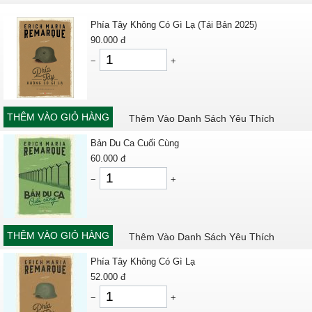
Phía Tây Không Có Gì Lạ (Tái Bản 2025)
90.000
đ
−
+
THÊM VÀO GIỎ HÀNG
Thêm Vào Danh Sách Yêu Thích
Bản Du Ca Cuối Cùng
60.000
đ
−
+
THÊM VÀO GIỎ HÀNG
Thêm Vào Danh Sách Yêu Thích
Phía Tây Không Có Gì Lạ
52.000
đ
−
+