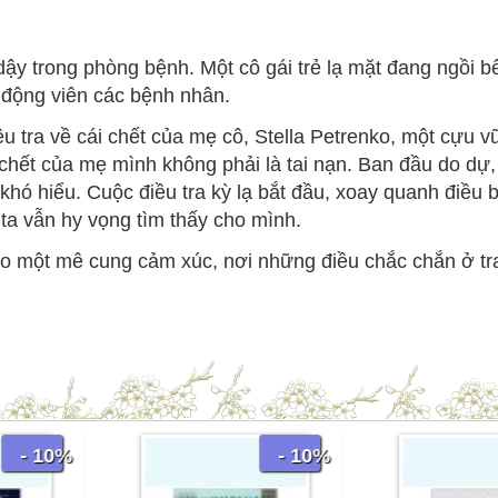
 dậy trong phòng bệnh. Một cô gái trẻ lạ mặt đang ngồi 
ể động viên các bệnh nhân.
ều tra về cái chết của mẹ cô, Stella Petrenko, một cựu 
 chết của mẹ mình không phải là tai nạn. Ban đầu do dự,
khó hiểu. Cuộc điều tra kỳ lạ bắt đầu, xoay quanh điều 
à ta vẫn hy vọng tìm thấy cho mình.
 vào một mê cung cảm xúc, nơi những điều chắc chắn ở t
- 10%
- 10%