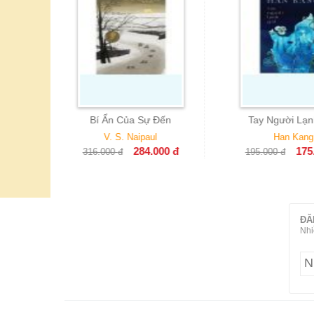
ủa Sự Đến
Tay Người Lạnh Giá
Những Chủ
D
 Naipaul
Han Kang
Guy D
284.000
đ
175.000
đ
195.000
đ
195.000
ĐĂ
Nhi