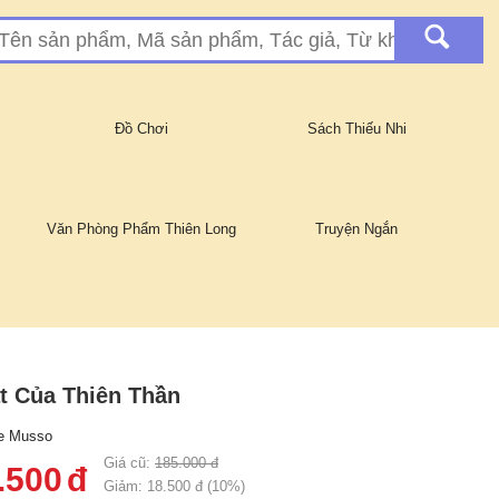
Đồ Chơi
Sách Thiếu Nhi
Văn Phòng Phẩm Thiên Long
Truyện Ngắn
t Của Thiên Thần
e Musso
Giá cũ:
185.000
đ
.500
đ
Giảm:
18.500
đ (
10
%)