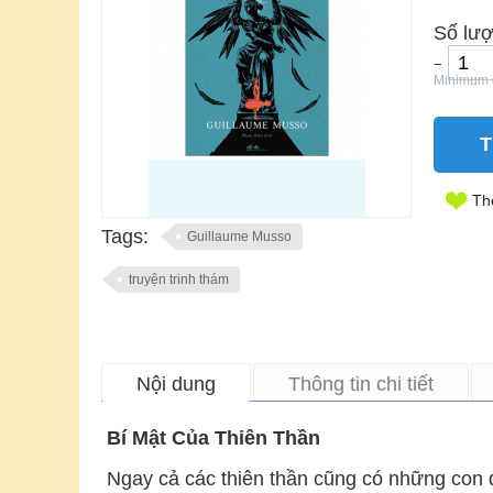
Số lượ
−
Minimum q
T
Th
Tags:
Guillaume Musso
truyện trinh thám
Nội dung
Thông tin chi tiết
Bí Mật Của Thiên Thần
Ngay cả các thiên thần cũng có những con q