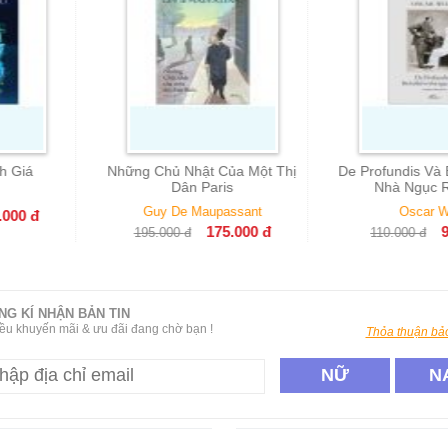
 Nhật Của Một Thị
De Profundis Và Bài Ballad Về
Thứ Bạn
ân Paris
Nhà Ngục Reading
e Maupassant
Oscar Wilde
A
175.000
đ
99.000
đ
đ
110.000
đ
169.
NG KÍ NHẬN BẢN TIN
ều khuyến mãi & ưu đãi đang chờ bạn !
Thỏa thuận bảo
NỮ
N