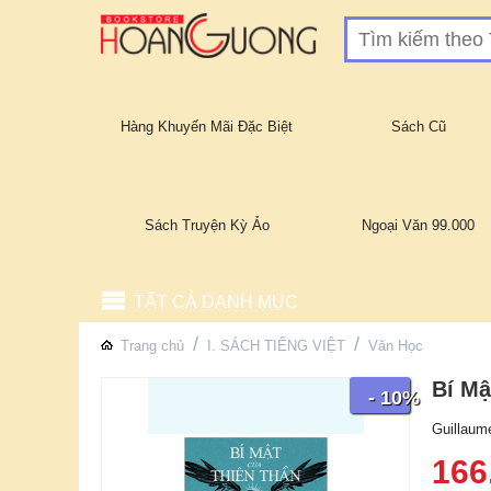
Hàng Khuyến Mãi Đặc Biệt
Sách Cũ
Sách Truyện Kỳ Ảo
Ngoại Văn 99.000
TẤT CẢ DANH MỤC
/
/
Trang chủ
I. SÁCH TIẾNG VIỆT
Văn Học
Bí Mậ
- 10%
Guillaum
166