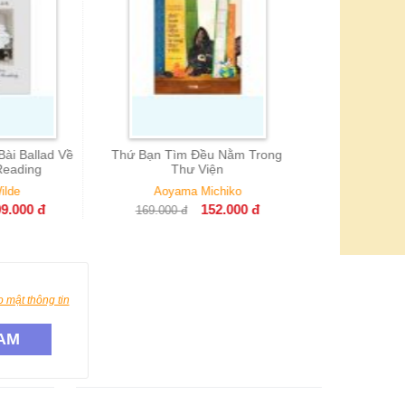
Otavio Paz
173.000
đ
11
 Tìm Đều Nằm Trong
Thư Viện
oyama Michiko
152.000
đ
000
đ
 mật thông tin
AM