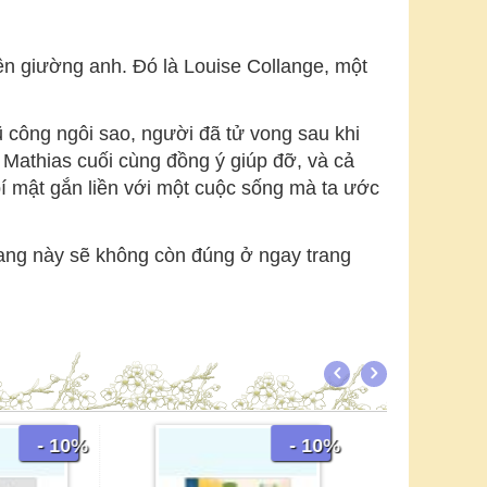
bên giường anh. Đó là Louise Collange, một
vũ công ngôi sao, người đã tử vong sau khi
 Mathias cuối cùng đồng ý giúp đỡ, và cả
bí mật gắn liền với một cuộc sống mà ta ước
rang này sẽ không còn đúng ở ngay trang
- 10%
Mê Cung Cô Độc