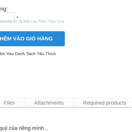
ng:
+
uantity for "Bí Mật Của Thiên Thần" is
1
.
HÊM VÀO GIỎ HÀNG
êm Vào Danh Sách Yêu Thích
Files
Attachments
Required products
uỷ của riêng mình...