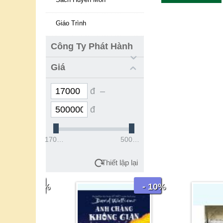
Giáo Trình
Công Ty Phát Hành
Giá
đ –
đ
17000đ
500000đ
Thiết lập lại
- 10%
- 10%