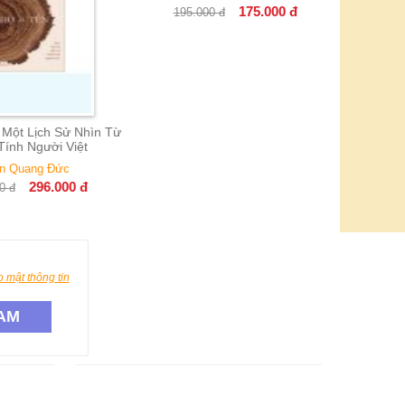
175.000
đ
195.000
đ
110.00
t Lịch Sử Nhìn Từ
h Người Việt
Quang Đức
296.000
đ
 mật thông tin
AM