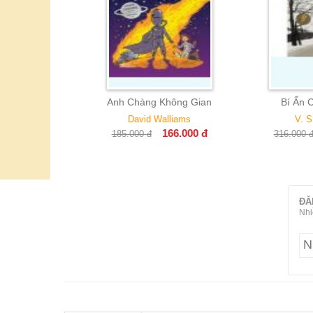
a Đều Tốt
Anh Chàng Không Gian
Bí Ẩn Của
7.000
đ
David Walliams
V. S. N
166.000
đ
185.000
đ
316.000
đ
ĐĂ
Nhi