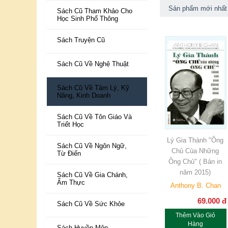
Sản phẩm mới nhất
Sách Cũ Tham Khảo Cho
Học Sinh Phổ Thông
Sách Truyện Cũ
Sách Cũ Về Nghệ Thuật
Sách Cũ Về Tâm Lý, Kỹ
Năng, Kinh Doanh
Sách Cũ Về Tôn Giáo Và
Triết Học
Lý Gia Thành "Ông
Sách Cũ Về Ngôn Ngữ,
Chủ Của Những
Từ Điển
Ông Chủ" ( Bản in
năm 2015)
Sách Cũ Về Gia Chánh,
Ẩm Thực
Anthony B. Chan
69.000
đ
Sách Cũ Về Sức Khỏe
Thêm Vào Giỏ
Hàng
Sách Huyền Môn