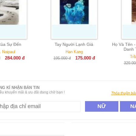
 Sự Đến
Tay Người Lạnh Giá
Họ Và Tên - Mộ
Danh Tín
aipaul
Han Kang
Trần 
284.000
đ
175.000
đ
195.000
đ
329.000
đ
NG KÍ NHẬN BẢN TIN
ều khuyến mãi & ưu đãi đang chờ bạn !
Thỏa thuận bảo
NỮ
N