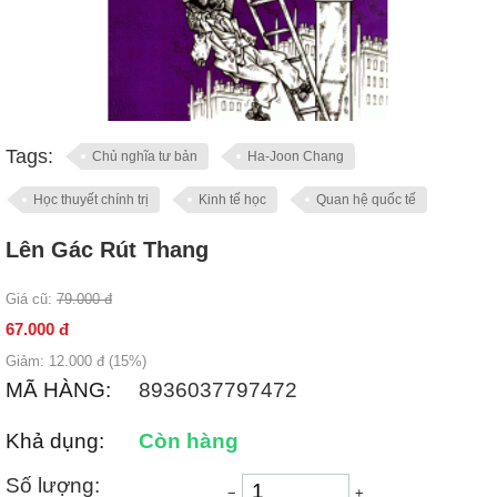
Tags:
Chủ nghĩa tư bản
Ha-Joon Chang
Học thuyết chính trị
Kinh tế học
Quan hệ quốc tế
Lên Gác Rút Thang
Giá cũ:
79.000
đ
67.000
đ
Giảm:
12.000
đ (
15
%)
MÃ HÀNG:
8936037797472
Khả dụng:
Còn hàng
Số lượng:
−
+