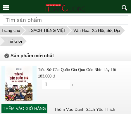
Tìm
kiếm
Trang chủ
I. SÁCH TIẾNG VIỆT
Văn Hóa, Xã Hội, Sử, Địa
Thế Giới
Sản phẩm mới nhất
Tiểu Sử Các Quốc Gia Qua Góc Nhìn Lầy Lội
183.000
đ
−
+
THÊM VÀO GIỎ HÀNG
Thêm Vào Danh Sách Yêu Thích