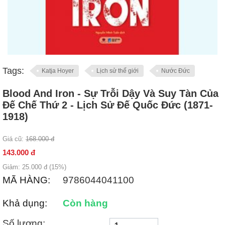
Tags:
Katja Hoyer
Lịch sử thế giới
Nước Đức
Blood And Iron - Sự Trỗi Dậy Và Suy Tàn Của
Đế Chế Thứ 2 - Lịch Sử Đế Quốc Đức (1871-
1918)
Giá cũ:
168.000
đ
143.000
đ
Giảm:
25.000
đ (
15
%)
MÃ HÀNG:
9786044041100
Khả dụng:
Còn hàng
Số lượng: