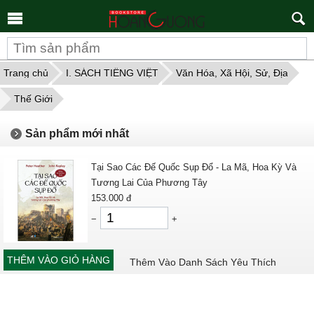
Tìm
kiếm
Trang chủ
I. SÁCH TIẾNG VIỆT
Văn Hóa, Xã Hội, Sử, Địa
Thế Giới
Sản phẩm mới nhất
Tại Sao Các Đế Quốc Sụp Đổ - La Mã, Hoa Kỳ Và
Tương Lai Của Phương Tây
153.000
đ
−
+
THÊM VÀO GIỎ HÀNG
Thêm Vào Danh Sách Yêu Thích