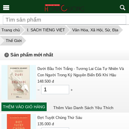
Tìm
kiếm
Trang chủ
I. SÁCH TIẾNG VIỆT
Văn Hóa, Xã Hội, Sử, Địa
Thế Giới
Sản phẩm mới nhất
Dưới Bầu Trời Trắng - Tương Lai Của Tự Nhiên Và
Con Người Trong Kỷ Nguyên Biến Đổi Khí Hậu
148.500
đ
−
+
THÊM VÀO GIỎ HÀNG
Thêm Vào Danh Sách Yêu Thích
Đợt Tuyệt Chủng Thứ Sáu
135.000
đ