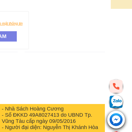
 mật thông tin
AM
- Nhà Sách Hoàng Cương
- Số ĐKKD 49A8027413 do UBND Tp.
Vũng Tàu cấp ngày 09/05/2016
- Người đại diện: Nguyễn Thị Khánh Hòa