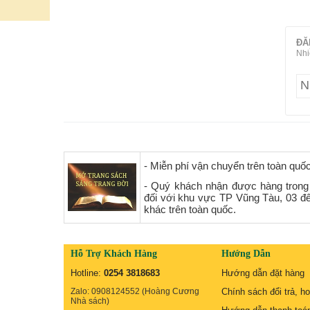
ĐĂ
Nhi
- Miễn phí vận chuyển trên toàn quố
- Quý khách nhận được hàng trong
đối với khu vực TP Vũng Tàu, 03 đ
khác trên toàn quốc.
Hỗ Trợ Khách Hàng
Hướng Dẫn
Hotline:
0254 3818683
Hướng dẫn đặt hàng
Zalo: 0908124552 (Hoàng Cương
Chính sách đổi trả, ho
Nhà sách)