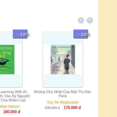
- 10%
- 15%
Đi Học Thời AI
D
144.000
đ
169.000
đ
 Chủ Nhật Của Một Thị Dân
Paris
Guy De Maupassant
175.000
đ
195.000
đ