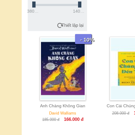
38000đ
1400000đ
Thiết lập lại
- 10%
- 10%
Chàng Không Gian
Con Cái Chúng Ta Đều Tốt
T
187.000
đ
avid Walliams
208.000
đ
166.000
đ
000
đ
19