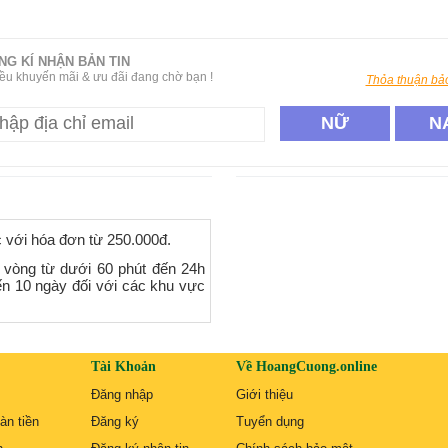
NG KÍ NHẬN BẢN TIN
ều khuyến mãi & ưu đãi đang chờ bạn !
Thỏa thuận bảo
NỮ
N
c với hóa đơn từ 250.000đ.
 vòng từ dưới 60 phút đến 24h
ến 10 ngày đối với các khu vực
Tài Khoản
Về HoangCuong.online
Đăng nhập
Giới thiệu
àn tiền
Đăng ký
Tuyển dụng