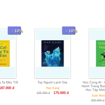
- 10%
- 10%
ay Người Lạnh Giá
Học Cùng AI - Learning With AI -
Những
Hành Trang Bước Vào Kỷ Nguyên
Han Kang
Học Tập Mới Của Nhân Loại
175.000
đ
5.000
đ
Joan Monahan Watson
180.000
đ
200.000
đ