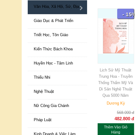
Văn Hóa, Xã Hội, Sử, Địa
- 15
Giáo Dục & Phát Triển
Triết Học, Tôn Giáo
Kiến Thức Bách Khoa
Huyền Học - Tâm Linh
Lịch Sử Mỹ Thuật
Trung Hoa - Truyền
Thiếu Nhi
Thống Thẩm Mỹ Và
Di Sản Nghệ Thuật
Nghệ Thuật
Qua 5000 Năm
Dương Kỳ
Nữ Công Gia Chánh
568.000
đ
482.800
đ
Pháp Luật
Thêm Vào Giỏ
Hàng
Kinh Doanh & Việc Làm