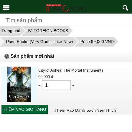
Tìm
kiếm
Trang chủ
IV. FOREIGN BOOKS
Used Books (Very Good - Like New)
Price 99,000 VND
Sản phẩm mới nhất
City of Ashes: The Mortal Instruments
99.000
đ
−
+
THÊM VÀO GIỎ HÀNG
Thêm Vào Danh Sách Yêu Thích