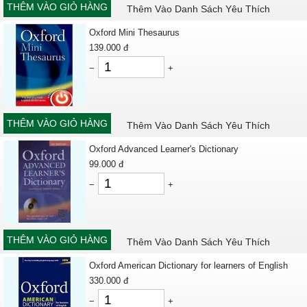
THÊM VÀO GIỎ HÀNG
Thêm Vào Danh Sách Yêu Thích
Oxford Mini Thesaurus
139.000
đ
−
+
THÊM VÀO GIỎ HÀNG
Thêm Vào Danh Sách Yêu Thích
Oxford Advanced Learner's Dictionary
99.000
đ
−
+
THÊM VÀO GIỎ HÀNG
Thêm Vào Danh Sách Yêu Thích
Oxford American Dictionary for learners of English
330.000
đ
−
+