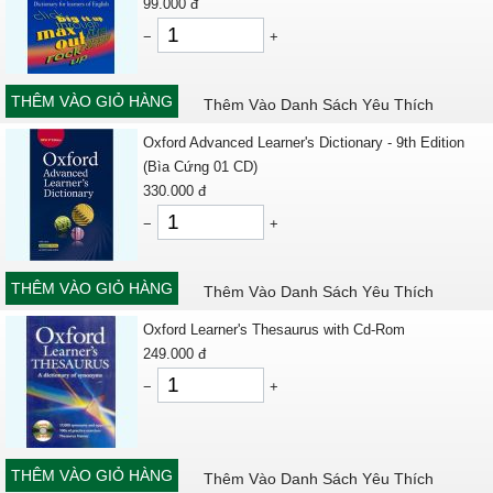
99.000
đ
−
+
THÊM VÀO GIỎ HÀNG
Thêm Vào Danh Sách Yêu Thích
Oxford Advanced Learner's Dictionary - 9th Edition
(Bìa Cứng 01 CD)
330.000
đ
−
+
THÊM VÀO GIỎ HÀNG
Thêm Vào Danh Sách Yêu Thích
Oxford Learner's Thesaurus with Cd-Rom
249.000
đ
−
+
THÊM VÀO GIỎ HÀNG
Thêm Vào Danh Sách Yêu Thích