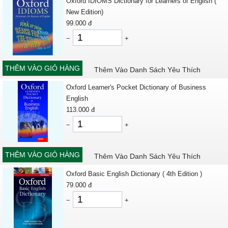
Oxford IDIOMS Dictionary for Learners of English (
New Edition)
99.000
đ
−
+
THÊM VÀO GIỎ HÀNG
Thêm Vào Danh Sách Yêu Thích
Oxford Learner's Pocket Dictionary of Business
English
113.000
đ
−
+
THÊM VÀO GIỎ HÀNG
Thêm Vào Danh Sách Yêu Thích
Oxford Basic English Dictionary ( 4th Edition )
79.000
đ
−
+