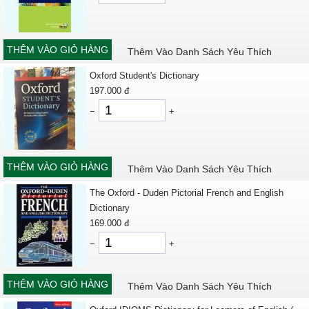
THÊM VÀO GIỎ HÀNG
Thêm Vào Danh Sách Yêu Thích
Oxford Student's Dictionary
197.000
đ
−
+
THÊM VÀO GIỎ HÀNG
Thêm Vào Danh Sách Yêu Thích
The Oxford - Duden Pictorial French and English
Dictionary
169.000
đ
−
+
THÊM VÀO GIỎ HÀNG
Thêm Vào Danh Sách Yêu Thích