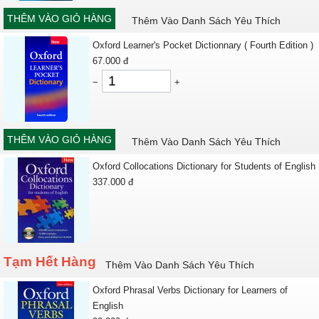
THÊM VÀO GIỎ HÀNG
Thêm Vào Danh Sách Yêu Thích
Oxford Learner's Pocket Dictionnary ( Fourth Edition )
67.000
đ
−
+
THÊM VÀO GIỎ HÀNG
Thêm Vào Danh Sách Yêu Thích
Oxford Collocations Dictionary for Students of English
337.000
đ
Tạm Hết Hàng
Thêm Vào Danh Sách Yêu Thích
Oxford Phrasal Verbs Dictionary for Learners of
English