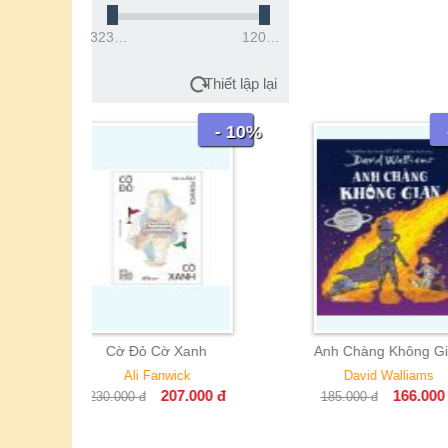
32300đ
1200000đ
Thiết lập lại
- 10%
- 10%
 Xanh
Anh Chàng Không Gian
Họ Và Tên - Một
Danh Tính 
ick
David Walliams
Trần Qu
07.000
đ
166.000
đ
185.000
đ
329.000
đ