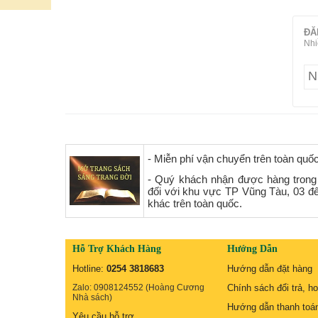
ĐĂ
Nhi
- Miễn phí vận chuyển trên toàn quố
- Quý khách nhận được hàng trong
đối với khu vực TP Vũng Tàu, 03 đ
khác trên toàn quốc.
Hỗ Trợ Khách Hàng
Hướng Dẫn
Hotline:
0254 3818683
Hướng dẫn đặt hàng
Zalo: 0908124552 (Hoàng Cương
Chính sách đổi trả, ho
Nhà sách)
Hướng dẫn thanh toá
Yêu cầu hỗ trợ