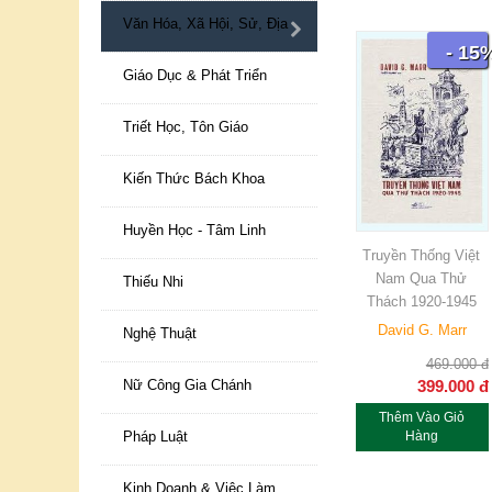
Văn Hóa, Xã Hội, Sử, Địa
- 15
Giáo Dục & Phát Triển
Triết Học, Tôn Giáo
Kiến Thức Bách Khoa
Huyền Học - Tâm Linh
Truyền Thống Việt
Nam Qua Thử
Thiếu Nhi
Thách 1920-1945
David G. Marr
Nghệ Thuật
469.000
đ
399.000
đ
Nữ Công Gia Chánh
Thêm Vào Giỏ
Hàng
Pháp Luật
Kinh Doanh & Việc Làm