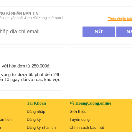
NG KÍ NHẬN BẢN TIN
ều khuyến mãi & ưu đãi đang chờ bạn !
Thỏa thuận bảo
NỮ
N
c với hóa đơn từ 250.000đ.
 vòng từ dưới 60 phút đến 24h
ến 10 ngày đối với các khu vực
Tài Khoản
Về HoangCuong.online
Đăng nhập
Giới thiệu
àn tiền
Đăng ký
Tuyển dụng
n
Đăng ký nhận tin
Chính sách bảo mật