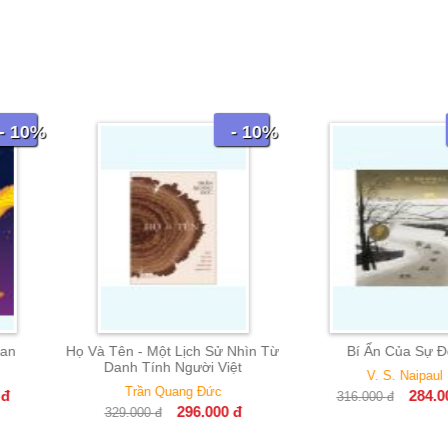
- 10%
- 10%
 Lịch Sử Nhìn Từ
Bí Ẩn Của Sự Đến
Tay Ng
Người Việt
V. S. Naipaul
Ha
ang Đức
284.000
đ
316.000
đ
195.000
296.000
đ