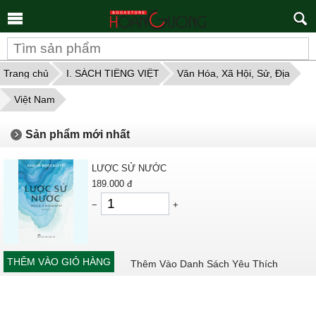
Tìm
kiếm
Trang chủ
I. SÁCH TIẾNG VIỆT
Văn Hóa, Xã Hội, Sử, Địa
Việt Nam
Sản phẩm mới nhất
LƯỢC SỬ NƯỚC
189.000
đ
−
+
THÊM VÀO GIỎ HÀNG
Thêm Vào Danh Sách Yêu Thích